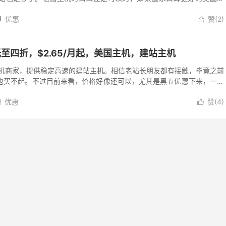
 Bluehost：...
优惠
赞(
2
)


t：低至四折，$2.65/月起，美国主机，建站主机
牌美国主机商家，提供稳定高速的建站主机。相信老站长朋友都有接触，毕竟之前
也买不起。不过目前来看，价格好像还可以，尤其是黑五优惠下来，一个
币 20 块钱不到。当...
优惠
赞(
4
)

