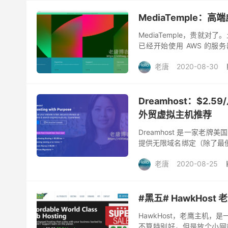
MediaTemple
MediaTemple，贵就对
已经开始使用 AWS 的服
MediaTemple 成立于 199...
老唐
2020-08-30
Dreamhost：$
外贸虚拟主机推荐
Dreamhost 是一家
提供无限域名绑定（除了最
多少个网站。此外，Dreamho
老唐
2020-08-25
#黑五# HawkHos
HawkHost，老鹰主机
不算特别好，但是放个小网