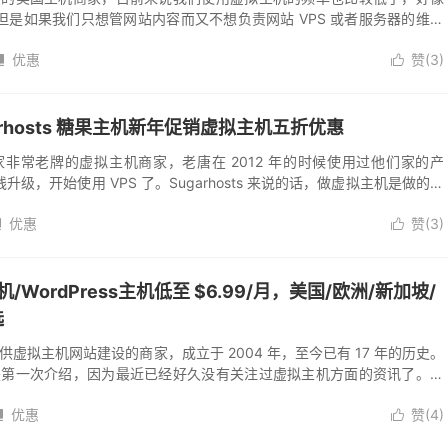
是如果我们只想管网站内容而又不想负责网站 VPS 或者服务器的维护
是个不错的选择。至少使用...
优惠
赞(
3
)


garhosts 糖果主机新年促销虚拟主机五折优惠
机是一家非常老牌的虚拟主机商家，老唐在 2012 年的时候使用过他们家的产
级，开始使用 VPS 了。Sugarhosts 来说的话，做虚拟主机是做的非
到 S...
优惠
赞(
3
)


主机/WordPress主机低至 $6.99/月，美国/欧洲/新加坡/
选
注于提供虚拟主机网站建设的商家，成立于 2004 年，至今已有 17 年的历史。
唐这里还是第一次介绍，因为最近已经好久没有关注过虚拟主机方面的资讯了。目
V...
优惠
赞(
4
)

