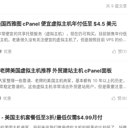
共 9 篇文章
k：美国西雅图 cPanel 便宜虚拟主机年付低至 $4.5 美元
k 目前提供非常便宜的共享托管服务（虚拟主机），现在仍可购买。目前销售年付低
el 虚拟主机，老唐很久没有关注便宜的虚拟主机了，但是按照目前 VPS 的价格
...
优惠
赞(
1
)


：老牌美国虚拟主机推荐 外贸建站主机 cPanel面板
家整理一些靠谱、老牌的美国主机商家，基本都有 10 年以上的历史，
常稳定靠谱的。这些虚拟主机非常适合外贸建站用户，但是需要注意的
大陆优化路线，所以到大陆地区速度其实...
优惠
赞(
8
)


促销 - 美国主机套餐低至3折/最低仅需$4.99月付
家比较知名的美国主机商家，目前来说我们使用虚拟主机的频率也比较低了，好像