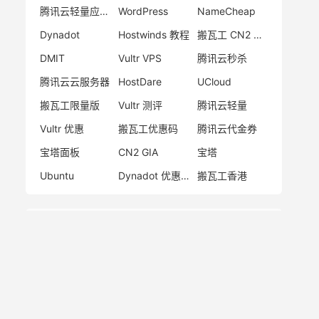
腾讯云轻量应用服务器
WordPress
NameCheap
Dynadot
Hostwinds 教程
搬瓦工 CN2 GIA
DMIT
Vultr VPS
腾讯云秒杀
腾讯云云服务器
HostDare
UCloud
搬瓦工限量版
Vultr 测评
腾讯云轻量
Vultr 优惠
搬瓦工优惠码
腾讯云代金券
宝塔面板
CN2 GIA
宝塔
Ubuntu
Dynadot 优惠码
搬瓦工香港
网站统计
日志总数：
1813
评论总数：
121
标签总数：
7821
页面总数：
1
分类总数：
15
链接总数：
19