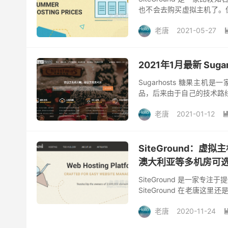
也不会去购买虚拟主机了。但
工作的话，那么虚拟主机其实
老唐
2021-05-27
2021年1月最新 Su
Sugarhosts 糖果主
品，后来由于自己的技术路线升
常好的，非常推荐购买。目前看
老唐
2021-01-12
SiteGround：虚拟
澳大利亚等多机房可
SiteGround 是一家专
SiteGround 在老
前来说建站我们都比较推荐使用 
老唐
2020-11-24