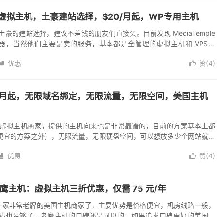
：高端虚拟主机，土豪建站选择，$20/月起，WP专用主机
了。土豪的建站选择，建议不差钱的朋友们直接买。目前发现 MediaTemple
务器，当然他们主要是卖的服务，基本都是全管理的虚拟主机和 VPS。
优惠
赞(
4
)


2.59/月起，无限域名绑定，无限流量，无限空间，美国主机
老牌美国虚拟主机商家，提供的主机向来也是非常靠谱的，目前的方案基本上都
便宜的方案之外），无限流量，无限硬盘空间，可以想放多少个网站就放
st 还有一个特点就是每...
优惠
赞(
4
)


t 老鹰主机：虚拟主机三折优惠，仅需 75 元/年
，是一家非常老牌的美国主机商家了，主要优势是价格便宜，机房线路一般，
站也足够了。老鹰主机的口碑还是可以的，如果追求口碑更好的美国主