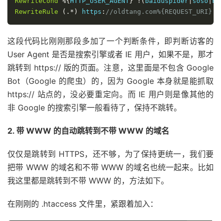
RewriteCond
%{
HTTP_USER_AGENT
}
!(
baiduspider
|
soso
|
bi
RewriteRule
(.*)
 https
:
//oldtang.com%{REQUEST_URI} [
这段代码比刚刚那段多加了一个判断条件，即判断访客的
User Agent 是否是搜索引擎或者 IE 用户，如果不是，那才
跳转到 https:// 版的页面。注意，这里面是不包含 Google
Bot（Google 的爬虫）的，因为 Google 本身就是能抓取
https:// 站点的，没必要重定向。而 IE 用户则是像其他的
非 Google 的搜索引擎一般看待了，保持不跳转。
2. 带 WWW 的自动跳转到不带 WWW 的域名
仅仅是跳转到 HTTPS，还不够，为了保持更统一，我们要
把带 WWW 的域名和不带 WWW 的域名也统一起来。比如
我这里都是跳转到不带 WWW 的，方法如下。
在刚刚的 .htaccess 文件里，紧跟着加入：