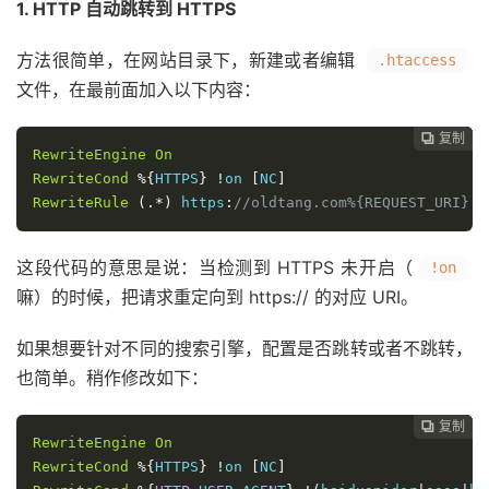
1. HTTP 自动跳转到 HTTPS
方法很简单，在网站目录下，新建或者编辑
.htaccess
文件，在最前面加入以下内容：
复制
复制
复制
复制
复制
复制






RewriteEngine
On
RewriteCond
%{
HTTPS
}
!
on 
[
NC
]
RewriteRule
(.*)
 https
:
//oldtang.com%{REQUEST_URI} [
这段代码的意思是说：当检测到 HTTPS 未开启（
!on
嘛）的时候，把请求重定向到 https:// 的对应 URI。
如果想要针对不同的搜索引擎，配置是否跳转或者不跳转，
也简单。稍作修改如下：
复制
复制
复制
复制
复制





RewriteEngine
On
RewriteCond
%{
HTTPS
}
!
on 
[
NC
]