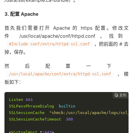
/data/ssl/example.ca-bundle）。
3. 配置 Apache
首先我们需要打开 Apache 的 https 配置。修改文
件 /usr/local/apache/conf/httpd.conf，找到
，把前面的 # 去
#Include conf/extra/httpd-ssl.conf
掉，保存。
然后配置一下
，模
/usr/local/apache/conf/extra/httpd-ssl.conf
板如下：
复制
复制
复制
复制
复制
复制
复制
复制
复制









Listen
443
SSLPassPhraseDialog
SSLSessionCache
"shmcb:/usr/local/apache/logs/ssl_s
SSLSessionCacheTimeout
300
<
VirtualHost
*:
443
>