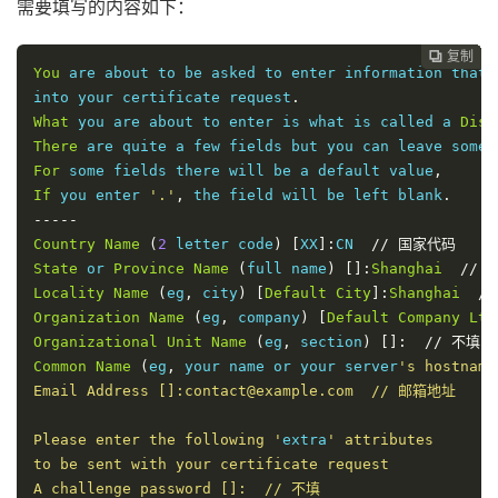
需要填写的内容如下：
复制
复制
复制
复制
复制
复制
复制
复制
复制
复制
复制











You
 are about to be asked to enter information that 
into your certificate request
.
What
 you are about to enter is what is called a 
Dist
There
For
 some fields there will be a default value
,
If
 you enter 
'.'
,
 the field will be left blank
.
-----
Country
Name
(
2
 letter code
)
[
XX
]:
CN  
//
国家代码
State
 or 
Province
Name
(
full name
)
[]:
Shanghai
//
Locality
Name
(
eg
,
 city
)
[
Default
City
]:
Shanghai
//
Organization
Name
(
eg
,
 company
)
[
Default
Company
Ltd
Organizational
Unit
Name
(
eg
,
 section
)
[]:
//
不填
Common
Name
(
eg
,
 your name or your server
's hostnam
Email Address []:contact@example.com  // 邮箱地址

Please enter the following '
extra
' attributes

to be sent with your certificate request

A challenge password []:  // 不填
