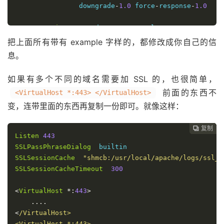
		downgrade
-
1.0
 force
-
response
-
1.0
<
Directory
/
data
/
www
/
example
.
com
/>
Options
-
Indexes
+
FollowSymLinks
把上面所有带有 example 字样的，都修改成你自己的信
AllowOverride
All
息。
Require
 all granted

<
/Directory>

如果有多个不同的域名需要加 SSL 的，也很简单，
</
VirtualHost
>
前面的东西不
<VirtualHost *:443> </VirtualHost>
变，连带里面的东西再复制一份即可。就像这样：
复制
复制
复制
复制
复制
复制
复制
复制








Listen
443
SSLPassPhraseDialog
SSLSessionCache
"shmcb:/usr/local/apache/logs/ssl_s
SSLSessionCacheTimeout
300
<
VirtualHost
*:
443
>
....
<
/VirtualHost>

<VirtualHost *:443> 
