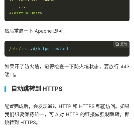
    .... 

</
VirtualHost
>
然后重启一下 Apache 即可：
复制
复制
复制
复制
复制
复制
复制







/etc/
init
.
d
/
httpd restart
如果开了防火墙，记得检查一下防火墙状态，要放行 443
端口。
自动跳转到 HTTPS
配置完成后，会发现通过 HTTP 和 HTTPS 都能访问。如果
我们想要保持统一，可以对 HTTP 的链接做强制跳转，都
跳转到 HTTPS。