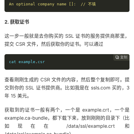
An optional company name []:  // 不填
2. 获取证书
这一步一般就是去你购买的 SSL 证书的服务提供商那里，
提交 CSR 文件，然后获取你的证书。可以通过
复制
复制
复制
复制
复制
复制
复制
复制
复制
复制










cat example
.
csr
查看刚刚生成的 CSR 文件的内容，然后整个复制即可。提
交到你的 SSL 证书提供商。比如我是在 ssls.com 买的，3
年 15 美元。
获取到的证书一般有两个，一个是 example.crt，一个是
example.ca-bundle，都下载下来，放到刚刚的目录下（比
如现在在 /data/ssl/example.crt 和