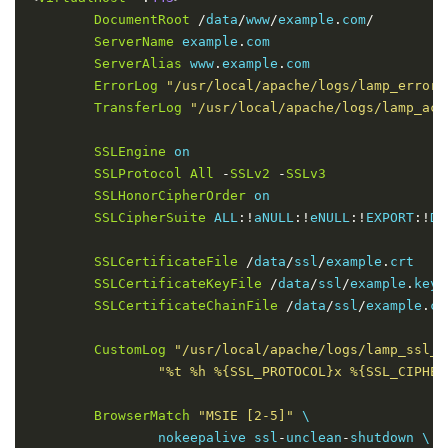
DocumentRoot
/
data
/
www
/
example
.
com
/
ServerName
 example
.
com

ServerAlias
 www
.
example
.
com

ErrorLog
"/usr/local/apache/logs/lamp_error_
TransferLog
"/usr/local/apache/logs/lamp_acc
SSLEngine
 on

SSLProtocol
All
-
SSLv2
-
SSLv3
SSLHonorCipherOrder
 on

SSLCipherSuite
 ALL
:!
aNULL
:!
eNULL
:!
EXPORT
:!
DE
SSLCertificateFile
/
data
/
ssl
/
example
.
crt

SSLCertificateKeyFile
/
data
/
ssl
/
example
.
key

SSLCertificateChainFile
/
data
/
ssl
/
example
.
ca
CustomLog
"/usr/local/apache/logs/lamp_ssl_r
"%t %h %{SSL_PROTOCOL}x %{SSL_CIPHER
BrowserMatch
"MSIE [2-5]"
 \

		nokeepalive ssl
-
unclean
-
shutdown \
