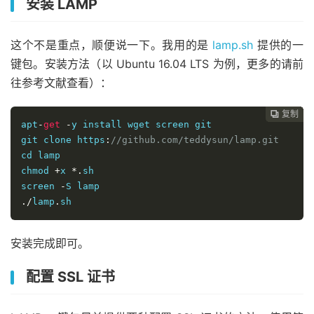
安装 LAMP
这个不是重点，顺便说一下。我用的是
lamp.sh
提供的一
键包。安装方法（以 Ubuntu 16.04 LTS 为例，更多的请前
往参考文献查看）：
复制
复制
复制
复制
复制
复制
复制
复制
复制
复制
复制
复制
复制













apt
-
get
-
y 
install
git
 clone https
:
//github.com/teddysun/lamp.git 
cd lamp 

chmod 
+
x 
*.
screen
-
./
lamp
.
sh
安装完成即可。
配置 SSL 证书