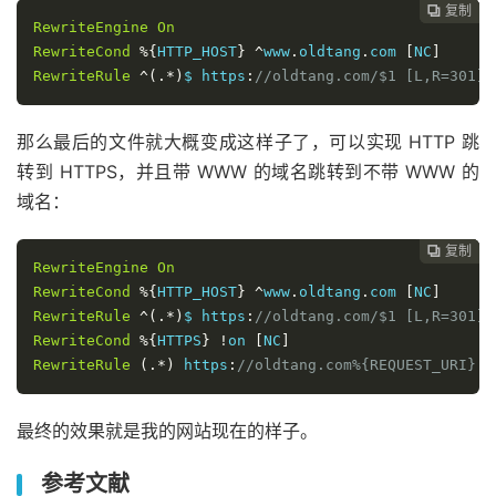
复制
复制
复制
复制




RewriteEngine
On
RewriteCond
%{
HTTP_HOST
}
^
www
.
oldtang
.
com 
[
NC
]
RewriteRule
^(.*)
$ https
:
//oldtang.com/$1 [L,R=301]
那么最后的文件就大概变成这样子了，可以实现 HTTP 跳
转到 HTTPS，并且带 WWW 的域名跳转到不带 WWW 的
域名：
复制
复制
复制



RewriteEngine
On
RewriteCond
%{
HTTP_HOST
}
^
www
.
oldtang
.
com 
[
NC
]
RewriteRule
^(.*)
$ https
:
//oldtang.com/$1 [L,R=301]
RewriteCond
%{
HTTPS
}
!
on 
[
NC
]
RewriteRule
(.*)
 https
:
//oldtang.com%{REQUEST_URI} [
最终的效果就是我的网站现在的样子。
参考文献