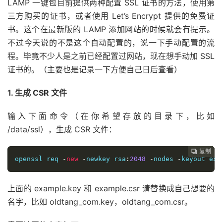
LAMP 一键包目前提供两种配置 SSL 证书的方法，使用第
三方购买的证书，或者使用 Let’s Encrypt 提供的免费证
书。这个在最新版的 LAMP 添加网站的时候就会有提示。
不过今天说的不是这个自动配置的，说一下手动配置的流
程。毕竟不少人是之前已经配置过网站，现在想手动加 SSL
证书的。（主要也是记录一下方便自己日后查看）
1. 生成 CSR 文件
输入下面命令（在你希望存放的目录下，比如
/data/ssl），生成 CSR 文件：
复制
复制
复制
复制
复制
复制
复制
复制
复制
复制
复制
复制












openssl req 
-
new
-
newkey rsa
:
2048
-
nodes 
-
keyout exa
上面的 example.key 和 example.csr 请替换成自己想要的
名字，比如 oldtang_com.key，oldtang_com.csr。