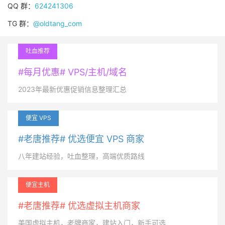
QQ 群：
624241306
TG 群：
@oldtang_com
吐血推荐
#每月优惠# VPS/主机/域名
2023年最新优惠促销信息整理汇总
便宜 VPS
#老唐推荐# 优选便宜 VPS 商家
八年建站经验，吐血整理，高端优质路线
便宜主机
#老唐推荐# 优选虚拟主机商家
美国虚拟主机，老牌商家，建站入门，新手可选