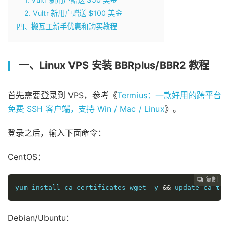
2. Vultr 新用户赠送 $100 美金
四、搬瓦工新手优惠和购买教程
一、Linux VPS 安装 BBRplus/BBR2 教程
首先需要登录到 VPS，参考《
Termius：一款好用的跨平台
免费 SSH 客户端，支持 Win / Mac / Linux
》。
登录之后，输入下面命令：
CentOS：
复制
复制
复制
复制
复制
复制






yum install ca
-
certificates wget 
-
y 
&&
 update
-
ca
-
tru
Debian/Ubuntu：