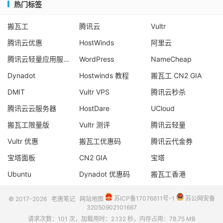
热门标签
搬瓦工
腾讯云
Vultr
腾讯云优惠
HostWinds
阿里云
腾讯云轻量应用服务器
WordPress
NameCheap
Dynadot
Hostwinds 教程
搬瓦工 CN2 GIA
DMIT
Vultr VPS
腾讯云秒杀
腾讯云云服务器
HostDare
UCloud
搬瓦工限量版
Vultr 测评
腾讯云轻量
Vultr 优惠
搬瓦工优惠码
腾讯云代金券
宝塔面板
CN2 GIA
宝塔
Ubuntu
Dynadot 优惠码
搬瓦工香港
© 2017-2026
老唐笔记
网站地图
苏ICP备17076611号-1
苏公网安备
32050902101667
请求次数：101 次，加载用时：2.132 秒，内存占用：78.75 MB