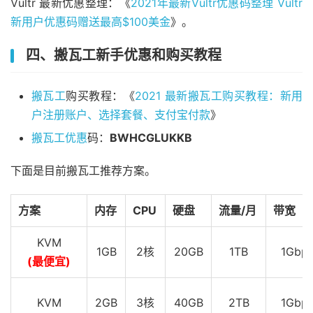
Vultr 最新优惠整理：《
2021年最新Vultr优惠码整理 Vultr
新用户优惠码赠送最高$100美金
》。
四、搬瓦工新手优惠和购买教程
搬瓦工
购买教程：《
2021 最新搬瓦工购买教程：新用
户注册账户、选择套餐、支付宝付款
》
搬瓦工优惠
码：
BWHCGLUKKB
下面是目前搬瓦工推荐方案。
方案
内存
CPU
硬盘
流量/月
带宽
KVM
1GB
2核
20GB
1TB
1Gbp
(最便宜)
KVM
2GB
3核
40GB
2TB
1Gbp