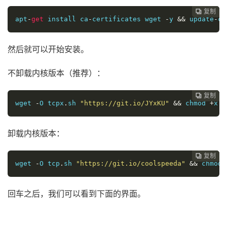
复制
复制
复制
复制
复制





apt
-
get
 install ca
-
certificates wget 
-
y 
&&
 update
-
ca
然后就可以开始安装。
不卸载内核版本（推荐）：
复制
复制
复制
复制




wget 
-
O tcpx
.
sh 
"https://git.io/JYxKU"
&&
 chmod 
+
x t
卸载内核版本：
复制
复制
复制



wget 
-
O tcp
.
sh 
"https://git.io/coolspeeda"
&&
 chmod 
回车之后，我们可以看到下面的界面。