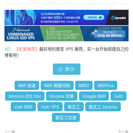
AD：
【老唐推荐】
最好用的便宜 VPS 推荐，买一台开始搭建自己的
博客吧！
赞(
2
)

BBR 加速
BBR 拥塞控制
BBR2
BBRPlus
bbrplus 对比 bbr
bbrplus 效果
Google BBR
Vultr
Vultr BBR
Vultr VPS
搬瓦工
搬瓦工 bbrplus
搬瓦工加速
上一篇
下一篇