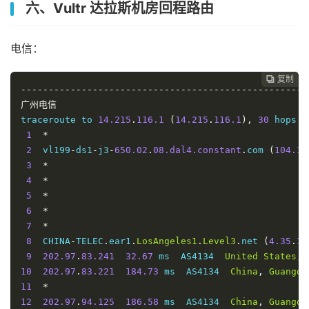
六、Vultr 达拉斯机房回程路由
电信：
复制
复制
复制
复制
复制
复制






----------------------------------------------------
广州电信
traceroute to 
14.215
.
116.1
(
14.215
.
116.1
),
30
 hops m
1
*
2
  vl199
-
ds1
-
j3
-
650.02
.
08.dal4.constant
.
com 
(
104.15
3
*
4
*
5
*
6
*
7
*
8
  CHINA
-
TELEC
.
ear1
.
LosAngeles1
.
Level3
.
net 
(
4.35
.
15
9
202.97
.
83.241
32.67
 ms  AS4134  
United
States
,
10
202.97
.
83.221
184.73
 ms  AS4134  
China
,
Guangdo
11
*
12
202.97
.
94.125
186.58
 ms  AS4134  
China
,
Guangdo