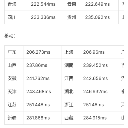
青海
222.544ms
云南
222.649ms
内
四川
233.336ms
贵州
235.092ms
山
移动：
广东
206.273ms
上海
206.96ms
广
山西
237.86ms
湖南
239.452ms
吉
安徽
241.762ms
江西
242.656ms
河
天津
243.468ms
湖北
246.632ms
福
江苏
251.448ms
浙江
251.46ms
河
新疆
281.868ms
西藏
284.915ms
山