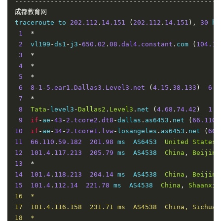
----------------------------------------------------
9
  ae
-
21.r30.tokyjp05.jp
.
bb
.
gin
.
ntt
.
net 
(
129.250
.
5.
10
成都教育网
  ae
-
2.r26.tkokhk01.hk
.
bb
.
gin
.
ntt
.
net 
(
129.250
.
2.5
11
traceroute to 
  ae
-
0.a02.tkokhk01.hk
202.112
.
14.151
.
bb
.
gin
(
202.112
.
ntt
.
net 
.
14.151
(
129.250
),
30
.
5.3
 ho
12
1
*
*
13
2
  vl199
*
-
ds1
-
j3
-
650.02
.
08.dal4.constant
.
com 
(
104.15
14
3
223.120
*
.
2.14
194.86
 ms  AS58453  
China
,
Guangdo
15
4
221.183
*
.
68.125
197.12
 ms  AS9808  
China
,
Guangd
16
5
*
*
17
6
*
8
-
1
-
5.ear1.Dallas3.Level3.net
(
4.15
.
38.133
)
6.0
18
7
*
*
19
8
*
Tata
-
level3
-
Dallas2
.
Level3
.
net 
(
4.68
.
74.42
)
1.4
20
9
*
if
-
ae
-
43
-
2.tcore2.dt8
-
dallas
.
as6453
.
net 
(
66.110
.
21
10
*
if
-
ae
-
34
-
2.tcore1.lvw
-
losangeles
.
as6453
.
net 
(
66.
22
11
*
66.110
.
59.182
201.98
 ms  AS6453  
United
States
,
23
12
*
101.4
.
117.213
205.79
 ms  AS4538  
China
,
Beijing
24
13
*
*
25
14
*
101.4
.
118.213
204.14
 ms  AS4538  
China
,
Beijing
26
15
183.221
101.4
.
112.14
.
253.100
221.78
229.35
 ms  AS4538  
 ms  AS9808  
China
China
,
Shaanxi
,
Sichu
,
16  *

----------------------------------------------------
17  101.4.116.158  231.71 ms  AS4538  China, Sichuan
18  *
