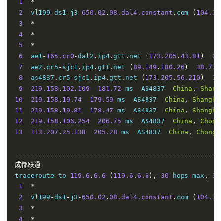
13
1
61.152
*
.
24.233
172.06
 ms  AS4812  
China
,
Shangha
14
2
  vl199
101.95
-
.
ds1
120.109
-
j3
-
650.02
174.62
.
08.dal4.constant
 ms  AS4812  
China
.
com 
,
(
Shangh
104.15
3
*
----------------------------------------------------
4
*
厦门电信
5
*
traceroute to 
6
  ae1
-
165.cr0
117.28
-
dal2
.
.
254.129
ip4
.
gtt
.
(
net 
117.28
(
173.205
.
254.129
.
43.81
),
30
)
 ho
0.
1
7
  ae2
*
.
cr5
-
sjc1
.
ip4
.
gtt
.
net 
(
89.149
.
180.26
)
38.77
 
2
8
  vl199
  as4837
-
ds1
.
cr5
-
j3
-
sjc1
-
650.02
.
ip4
.
.
08.dal4.constant
gtt
.
net 
(
173.205
.
.
com 
56.210
(
104.15
)
18
3
9
*
219.158
.
102.109
181.72
 ms  AS4837  
China
,
Shang
10
4
*
219.158
.
19.74
179.59
 ms  AS4837  
China
,
Shangha
11
5
*
219.158
.
19.81
178.47
 ms  AS4837  
China
,
Shangha
12
6
*
219.158
.
106.254
206.75
 ms  AS4837  
China
,
Chong
13
7
  CHINA
113.207
-
TELEC
.
25.138
.
ear2
.
205.28
LosAngeles1
 ms  AS4837  
.
Level3
.
China
net 
(
,
4.71
Chongq
.
13
8
59.43
.
182.81
169.15
 ms  
*
United
States
,
Calif
----------------------------------------------------
9
59.43
.
246.213
173.68
 ms  
*
China
,
Shanghai
,
Ch
10
成都联通
59.43
.
138.53
176.08
 ms  
*
China
,
Shanghai
,
Chi
11
traceroute to 
59.43
.
138.186
119.6
192.06
.
6.6
(
 ms  
119.6
*
.
6.6
China
),
30
,
 hops max
Fujian
,
Chin
,
32
12
1
*
*
13
2
  vl199
27.159
-
.
ds1
81.206
-
j3
-
650.02
194.81
.
08.dal4.constant
 ms  AS133775  
China
.
com 
,
(
104.15
Fujia
14
3
117.25
*
.
141.106
194.96
 ms  AS133775  
China
,
Fuji
15
4
117.28
*
.
254.129
192.79
 ms  AS4809  
China
,
Fujian