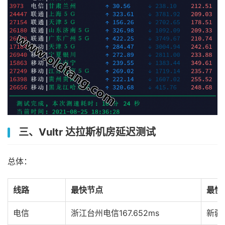
三、Vultr 达拉斯机房延迟测试
总体：
线路
最快节点
最慢
电信
浙江台州电信
167.652ms
新疆