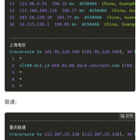
13
113.96
.
4.54
198.10
 ms  AS58466  
China
,
Guangdon
14
113.108
.
209.110
186.27
 ms  AS58466  
China
,
Guan
15
183.56
.
129.10
193.77
 ms  AS58466  
China
,
Guangd
16
14.215
.
116.1
188.05
 ms  AS58466  
China
,
Guangdo
----------------------------------------------------
上海电信
traceroute to 
101.95
.
120.109
(
101.95
.
120.109
),
30
 ho
1
*
2
  vl199
-
ds1
-
j3
-
650.02
.
08.dal4.constant
.
com 
(
104.15
3
*
4
*
5
*
6
*
7
*
联通：
8
  CHINA
-
TELEC
.
ear1
.
LosAngeles1
.
Level3
.
net 
(
4.71
.
14
9
202.97
.
83.241
33.44
 ms  AS4134  
United
States
,
复制
复制
复制
复制
复制





10
----------------------------------------------------
202.97
.
59.154
159.64
 ms  AS4134  
China
,
Shangha
11
重庆联通
*
12
traceroute to 
*
113.207
.
25.138
(
113.207
.
25.138
),
30
 ho