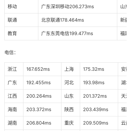
移动
广东深圳移动
206.273ms
山东
联通
北京联通
178.464ms
新疆
教育
广东东莞电信
199.477ms
福建
电信：
浙江
167.652ms
上海
175.32ms
安徽
广东
192.455ms
河北
193.98ms
湖北
江西
200.264ms
山东
201.372ms
天津
海南
203.372ms
陕西
203.439ms
福建
湖南
206.804ms
重庆
209.509ms
云南