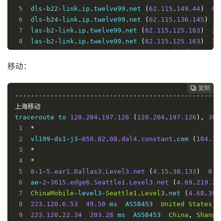
5
  dls
-
b22
-
link
.
ip
.
twelve99
.
net 
(
62.115
.
149.44
)
0.
----------------------------------------------------
6
  dls
-
b24
-
link
.
ip
.
twelve99
.
net 
(
62.115
.
136.145
)
0
7
  las
-
b2
-
link
.
ip
.
twelve99
.
net 
(
62.115
.
125.163
)
30
8
  las
-
b2
-
link
.
ip
.
twelve99
.
net 
(
62.115
.
125.163
)
34
9
219.158
.
34.249
41.58
 ms  AS4837  
United
States
,
10
219.158
.
98.17
181.97
 ms  AS4837  
China
,
Beijing
移动：
11
219.158
.
3.141
195.48
 ms  AS4837  
China
,
Beijing
12
*
复制
复制
复制
复制




13
----------------------------------------------------
219.158
.
110.202
208.79
 ms  AS4837  
China
,
Sichu
14
上海移动
119.6
.
197.174
228.21
 ms  AS4837  
China
,
Sichuan
15
traceroute to 
119.7
.
220.226
120.204
228.19
.
197.126
 ms  AS4837  
(
120.204
China
.
197.126
,
Sichuan
),
30
 
16
1
119.6
*
.
6.6
210.86
 ms  AS4837  
China
,
Sichuan
,
Ch
2
  vl199
-
ds1
-
j3
-
650.02
.
08.dal4.constant
.
com 
(
104.15
----------------------------------------------------
3
*
4
*
5
8
-
1
-
5.ear1.Dallas3.Level3.net
(
4.15
.
38.133
)
0.9
6
  ae
-
2
-
3615.edge6.Seattle1.Level3.net
(
4.69
.
219.21
7
ChinaMobile
-
level3
-
Seattle1
.
Level3
.
net 
(
4.68
.
39.
8
223.120
.
6.53
49.50
 ms  AS58453  
United
States
,
9
223.120
.
22.34
203.28
 ms  AS58453  
China
,
Shangh