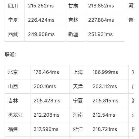
四川
215.252ms
甘肃
218.852ms
河南
宁夏
226.424ms
吉林
227.884ms
青海
西藏
249.808ms
新疆
251.931ms
联通：
北京
178.464ms
上海
186.999ms
安
山西
200.16ms
天津
203.112ms
广
吉林
205.428ms
宁夏
205.815ms
湖
黑龙江
212.208ms
海南
212.54ms
江
福建
217.596ms
浙江
218.721ms
陕