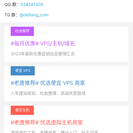
QQ 群：
624241306
TG 群：
@oldtang_com
吐血推荐
#每月优惠# VPS/主机/域名
2023年最新优惠促销信息整理汇总
便宜 VPS
#老唐推荐# 优选便宜 VPS 商家
八年建站经验，吐血整理，高端优质路线
便宜主机
#老唐推荐# 优选虚拟主机商家
美国虚拟主机，老牌商家，建站入门，新手可选