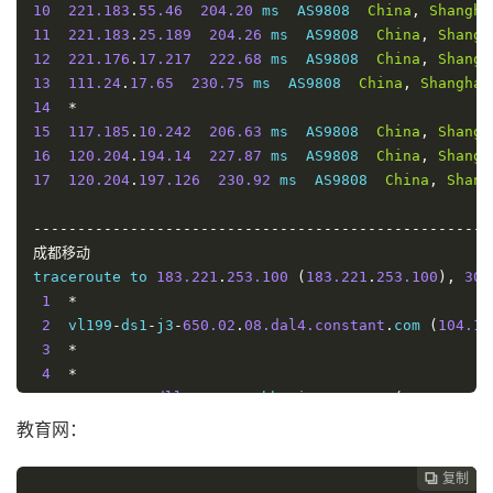
10
221.183
.
55.46
204.20
 ms  AS9808  
China
,
Shangha
11
221.183
.
25.189
204.26
 ms  AS9808  
China
,
Shangh
12
221.176
.
17.217
222.68
 ms  AS9808  
China
,
Shangh
13
111.24
.
17.65
230.75
 ms  AS9808  
China
,
Shanghai
14
*
15
117.185
.
10.242
206.63
 ms  AS9808  
China
,
Shangh
16
120.204
.
194.14
227.87
 ms  AS9808  
China
,
Shangh
17
120.204
.
197.126
230.92
 ms  AS9808  
China
,
Shang
----------------------------------------------------
成都移动
traceroute to 
183.221
.
253.100
(
183.221
.
253.100
),
30
 
1
*
2
  vl199
-
ds1
-
j3
-
650.02
.
08.dal4.constant
.
com 
(
104.15
3
*
4
*
5
  ae
-
31.a01.dllstx09.us
.
bb
.
gin
.
ntt
.
net 
(
128.241
.
21
6
  ae
-
14.r25.dllstx09.us
.
bb
.
gin
.
ntt
.
net 
(
129.250
.
3.
教育网：
7
  ae
-
0.r21.dllstx14.us
.
bb
.
gin
.
ntt
.
net 
(
129.250
.
3.4
8
  ae
-
2.r25.snjsca04.us
.
bb
.
gin
.
ntt
.
net 
(
129.250
.
4.1
复制
复制
复制


