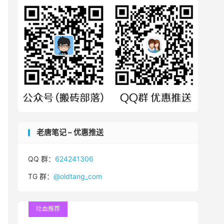
老唐笔记 – 优惠推送
QQ 群：
624241306
TG 群：
@oldtang_com
吐血推荐