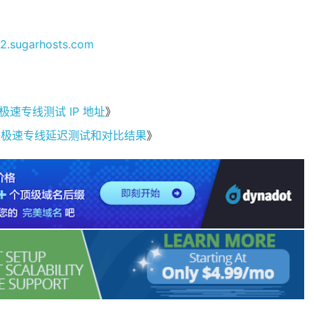
2.sugarhosts.com
极速专线测试 IP 地址
》
、中美极速专线延迟测试和对比结果
》