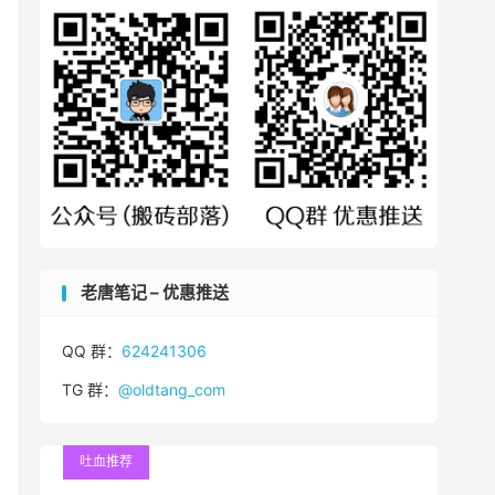
老唐笔记 – 优惠推送
QQ 群：
624241306
TG 群：
@oldtang_com
吐血推荐