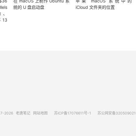
$36
在 macOS 上制作 Ubuntu 系
苹果 macOS 系统中的
ls
统的 U 盘启动盘
iCloud 文件夹的位置
rt、
 13
17-2026
老唐笔记
网站地图
苏ICP备17076611号-1
苏公网安备3205090210
请求次数：96 次，加载用时：0.984 秒，内存占用：78.41 MB