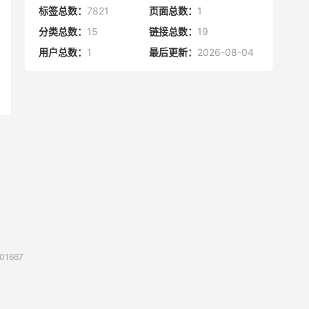
Vultr 优惠
搬瓦工优惠码
腾讯云代金券
宝塔面板
CN2 GIA
宝塔
Ubuntu
Dynadot 优惠码
搬瓦工香港
网站统计
日志总数：
1813
评论总数：
121
标签总数：
7821
页面总数：
1
分类总数：
15
链接总数：
19
用户总数：
1
最后更新：
2026-08-04
1667