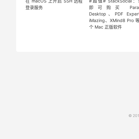
在 macOS 上开启 SSH 远程
#超值# StackSocial：
登录服务
即可购买 Paralle
Desktop、PDF Expe
iMazing、XMind8 Pro 等
个 Mac 正版软件
© 20