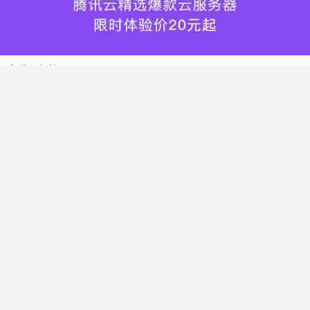
热门标签
搬瓦工
腾讯云
Vultr
腾讯云优惠
HostWinds
阿里云
腾讯云轻量应用服务器
WordPress
NameCheap
Dynadot
Hostwinds 教程
搬瓦工 CN2 GIA
DMIT
Vultr VPS
腾讯云秒杀
腾讯云云服务器
HostDare
UCloud
搬瓦工限量版
Vultr 测评
腾讯云轻量
Vultr 优惠
搬瓦工优惠码
腾讯云代金券
宝塔面板
CN2 GIA
宝塔
Ubuntu
Dynadot 优惠码
搬瓦工香港