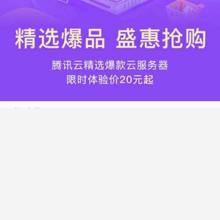
热门标签
搬瓦工
腾讯云
Vultr
腾讯云优惠
HostWinds
阿里云
腾讯云轻量应用服务器
WordPress
NameCheap
Dynadot
Hostwinds 教程
搬瓦工 CN2 GIA
DMIT
Vultr VPS
腾讯云秒杀
腾讯云云服务器
HostDare
UCloud