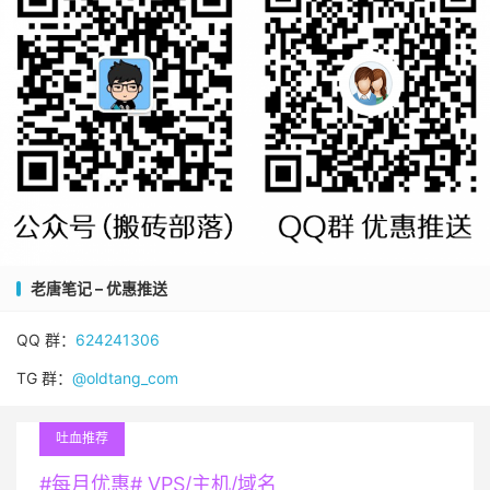
老唐笔记 – 优惠推送
QQ 群：
624241306
TG 群：
@oldtang_com
吐血推荐
#每月优惠# VPS/主机/域名