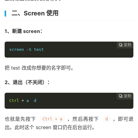
二、Screen 使用
1、新建 screen：
复制
复制
复制
复制
复制
复制






screen 
-
S test
把 test 改成你想要的名字即可。
2、退出（不关闭）：
复制
复制
复制
复制
复制





Ctrl
+
 a  d
也就是先按下
，然后再按下
，即可退
Ctrl + a
d
出。此时这个 screen 窗口仍在后台运行。