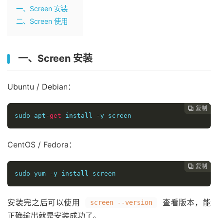
一、Screen 安装
二、Screen 使用
一、Screen 安装
Ubuntu / Debian：
复制
复制
复制
复制
复制
复制
复制
复制








sudo apt
-
get
 install 
-
y screen
CentOS / Fedora：
复制
复制
复制
复制
复制
复制
复制







sudo yum 
-
y install screen
安装完之后可以使用
查看版本，能
screen --version
正确输出就是安装成功了。