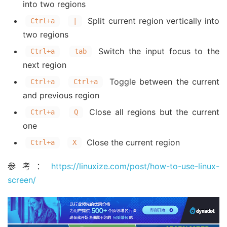
into two regions
Split current region vertically into
Ctrl+a
|
two regions
Switch the input focus to the
Ctrl+a
tab
next region
Toggle between the current
Ctrl+a
Ctrl+a
and previous region
Close all regions but the current
Ctrl+a
Q
one
Close the current region
Ctrl+a
X
参考：
https://linuxize.com/post/how-to-use-linux-
screen/