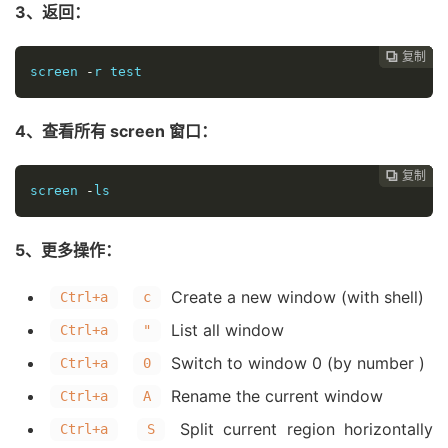
3、返回：
复制
复制
复制
复制




screen 
-
r test
4、查看所有 screen 窗口：
复制
复制
复制



screen 
-
ls
5、更多操作：
Create a new window (with shell)
Ctrl+a
c
List all window
Ctrl+a
"
Switch to window 0 (by number )
Ctrl+a
0
Rename the current window
Ctrl+a
A
Split current region horizontally
Ctrl+a
S