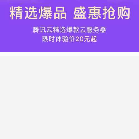
热门标签
搬瓦工
腾讯云
Vultr
腾讯云优惠
HostWinds
阿里云
腾讯云轻量应用服务器
WordPress
NameCheap
Dynadot
Hostwinds 教程
搬瓦工 CN2 GIA
DMIT
Vultr VPS
腾讯云秒杀
腾讯云云服务器
HostDare
UCloud
搬瓦工限量版
Vultr 测评
腾讯云轻量