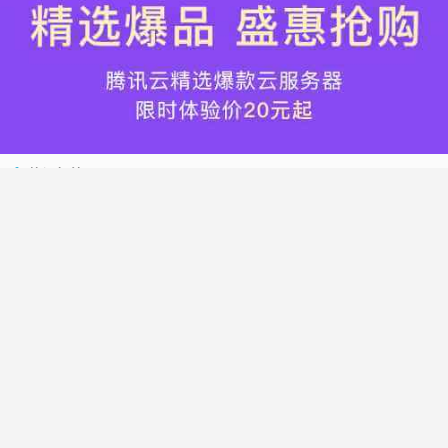
热门标签
搬瓦工
腾讯云
Vultr
腾讯云优惠
HostWinds
阿里云
腾讯云轻量应用服务器
WordPress
NameCheap
Dynadot
Hostwinds 教程
搬瓦工 CN2 GIA
DMIT
Vultr VPS
腾讯云秒杀
腾讯云云服务器
HostDare
UCloud
搬瓦工限量版
Vultr 测评
腾讯云轻量