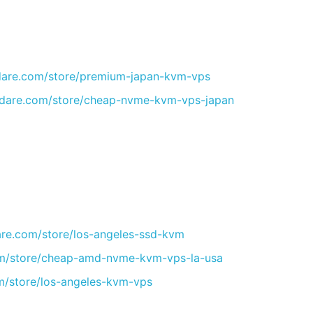
stdare.com/store/premium-japan-kvm-vps
ostdare.com/store/cheap-nvme-kvm-vps-japan
tdare.com/store/los-angeles-ssd-kvm
.com/store/cheap-amd-nvme-kvm-vps-la-usa
com/store/los-angeles-kvm-vps