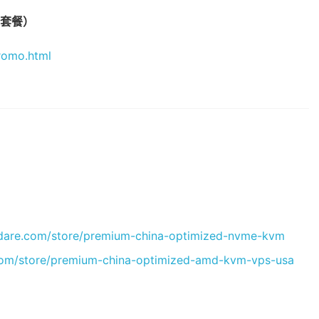
付套餐）
romo.html
ostdare.com/store/premium-china-optimized-nvme-kvm
e.com/store/premium-china-optimized-amd-kvm-vps-usa