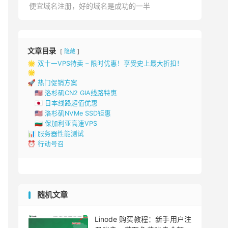
便宜域名注册，好的域名是成功的一半
文章目录
隐藏
🌟 双十一VPS特卖 – 限时优惠！享受史上最大折扣！
🌟
🚀 热门促销方案
🇺🇸 洛杉矶CN2 GIA线路特惠
🇯🇵 日本线路超值优惠
🇺🇸 洛杉矶NVMe SSD钜惠
🇧🇬 保加利亚高速VPS
📊 服务器性能测试
⏰ 行动号召
随机文章
Linode 购买教程：新手用户注