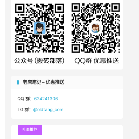
老唐笔记 – 优惠推送
QQ 群：
624241306
TG 群：
@oldtang_com
吐血推荐