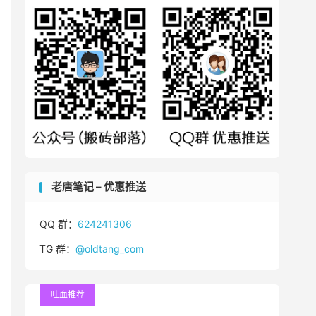
老唐笔记 – 优惠推送
QQ 群：
624241306
TG 群：
@oldtang_com
吐血推荐