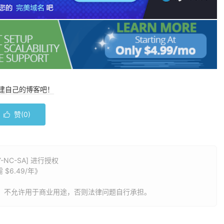
搭建自己的博客吧！
赞(
0
)

NC-SA] 进行授权
$6.49/年
》
，不允许用于商业用途，否则法律问题自行承担。