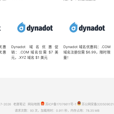
册优惠
Dynadot 域名优惠促
Dynadot 域名优惠码：.COM
移优惠
销：.COM 域名仅需 $7 美
域名注册仅需 $6.99，限时限
元，.XYZ 域名 $1 美元
量！
17-2026
老唐笔记
网站地图
苏ICP备17076611号-1
苏公网安备3205090210
请求次数：93 次，加载用时：0.911 秒，内存占用：78.35 MB