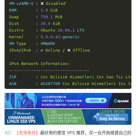
VM
-
x
/
AMD
-
V 
:
❌
Disabled
RAM        
:
1.9
GiB
Swap
:
759.1
MiB
Disk
:
34.4
GiB
Distro
:
Ubuntu
20.04
.
1
Kernel
:
5.4
.
0
-
42
-
generic

VM 
Type
:
IPv4
/
IPv6
:
✔
Online
/
❌
Offline
IPv4
Network
Information
:
---------------------------------
ISP        
:
Cnc
Bilisim
Hizmetleri
Ins
San
Tic
Ltd
ASN        
:
 AS207709 
Cnc
Bilisim
Hizmetleri
Ins
San
Host
:
 UAB 
Nacionalinis
Telekomunikaciju
Tinkl
Location
:
Istanbul
,
Istanbul
(
34
)
Country
:
Turkey
fio 
Disk
Speed
Tests
(
Mixed
 R
/
W 
50
/
50
):
---------------------------------
Block
Size
|
4k
(
IOPS
)
|
64k
(
I
AD：
【老唐推荐】
最好用的便宜 VPS 推荐，买一台开始搭建自己的