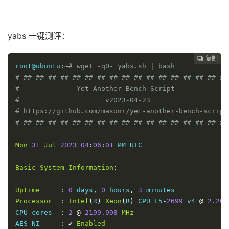
yabs 一键测评：
复制
复制
复制



root@ubuntu
:~
# wget -qO- yabs.sh | bash
# ## ## ## ## ## ## ## ## ## ## ## ## ## ## ## ## ##
#              Yet-Another-Bench-Script             
#                     v2023-04-23                   
# https://github.com/masonr/yet-another-bench-script
# ## ## ## ## ## ## ## ## ## ## ## ## ## ## ## ## ##
Mon
31
Jul
2023
04
:
06
:
01
 PM UTC

Basic
System
Information
:
---------------------------------
Uptime
:
0
 days
,
0
 hours
,
3
Processor
:
Intel
(
R
)
Xeon
(
R
)
 CPU E5
-
2699
 v4 
@
2.20G
CPU cores  
:
2
@
2199.998
MHz
AES
-
NI     
:
✔
Enabled