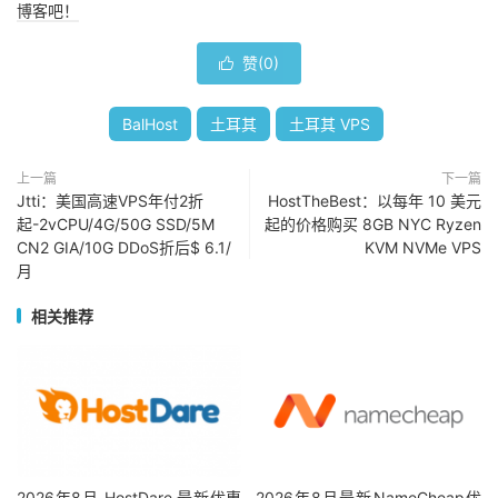
------
|
---
----
|
----
-
博客吧！
Read
|
77.91
 MB
/
s   
(
19.4k
)
|
384.98
 MB
/
s   
(
6
Write
|
78.12
 MB
/
s   
(
19.5k
)
|
387.01
 MB
/
s   
(
6
赞(
0
)

Total
|
156.04
 MB
/
s  
(
39.0k
)
|
772.00
 MB
/
s  
(
12
|
|
BalHost
土耳其
土耳其 VPS
Block
Size
|
512k
(
IOPS
)
|
1m
(
I
------
|
---
----
|
----
-
Read
|
904.32
 MB
/
s   
(
1.7k
)
|
235.01
 MB
/
s    
(
上一篇
下一篇
Write
|
952.37
 MB
/
s   
(
1.8k
)
|
250.66
 MB
/
s    
(
Jtti：美国高速VPS年付2折
HostTheBest：以每年 10 美元
起-2vCPU/4G/50G SSD/5M
起的价格购买 8GB NYC Ryzen
Total
|
1.85
 GB
/
s     
(
3.6k
)
|
485.67
 MB
/
s    
(
CN2 GIA/10G DDoS折后$ 6.1/
KVM NVMe VPS
月
iperf3 
Network
Speed
Tests
(
IPv4
):
---------------------------------
相关推荐
Provider
|
Location
(
Link
)
|
Send
S
-----
|
-----
|
----
Clouvider
|
London
,
 UK 
(
10G
)
|
844
Mb
Scaleway
|
Paris
,
 FR 
(
10G
)
|
798
Mb
NovoServe
|
North
Holland
,
 NL 
(
40G
)
|
 busy  
Uztelecom
|
Tashkent
,
 UZ 
(
10G
)
|
 busy  
Clouvider
|
 NYC
,
 NY
,
 US 
(
10G
)
|
 busy  
Clouvider
|
Dallas
,
 TX
,
 US 
(
10G
)
|
 busy  
2026年8月 HostDare 最新优惠
2026年8月最新NameCheap优