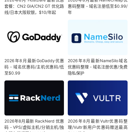
Clouvider
|
Los
Angeles
,
 CA
,
 US 
(
10G
)
|
714
Mb
套餐：CN2 GIA/CN2 GT 优化路
惠码整理 - 域名注册低至$0.99/
线/日本大阪软银，$10/年起
年
Geekbench
6
Benchmark
Test
:
---------------------------------
Test
|
Value
|
Single
Core
|
752
Multi
Core
|
715
Full
Test
|
 https
:
//browser.geekbench.com/v6/c
2026年8月最新GoDaddy优惠
2026年8月最新NameSilo域名
码 - 域名优惠码/主机优惠码/低
优惠码整理 - 域名注册优惠/免费
YABS completed 
in
19
 min 
15
 sec
至$0.99
隐私保护
2026年8月最新 RackNerd 优惠
2026年8月最新Vultr优惠码整
码 - VPS/虚拟主机/分销主机/独
理/Vultr新用户优惠码赠送最高