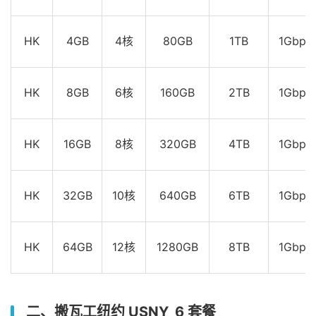
HK
4GB
4核
80GB
1TB
1Gbps
HK
8GB
6核
160GB
2TB
1Gbps
HK
16GB
8核
320GB
4TB
1Gbps
HK
32GB
10核
640GB
6TB
1Gbps
HK
64GB
12核
1280GB
8TB
1Gbps
二、搬瓦工纽约 USNY_6 套餐