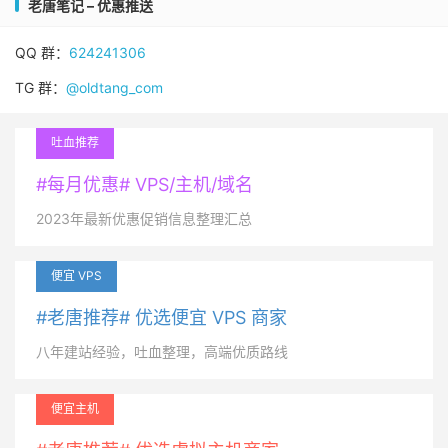
老唐笔记 – 优惠推送
QQ 群：
624241306
TG 群：
@oldtang_com
吐血推荐
#每月优惠# VPS/主机/域名
2023年最新优惠促销信息整理汇总
便宜 VPS
#老唐推荐# 优选便宜 VPS 商家
八年建站经验，吐血整理，高端优质路线
便宜主机