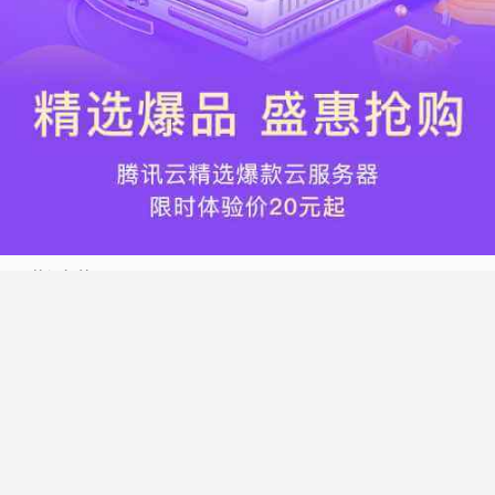
热门标签
搬瓦工
腾讯云
Vultr
腾讯云优惠
HostWinds
阿里云
腾讯云轻量应用服务器
WordPress
NameCheap
Dynadot
Hostwinds 教程
搬瓦工 CN2 GIA
DMIT
Vultr VPS
腾讯云秒杀