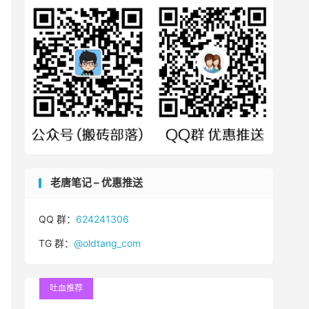
老唐笔记 – 优惠推送
QQ 群：
624241306
TG 群：
@oldtang_com
吐血推荐