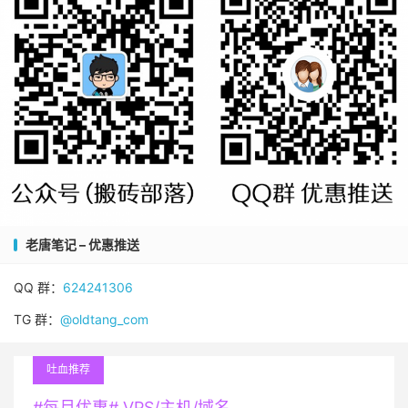
老唐笔记 – 优惠推送
QQ 群：
624241306
TG 群：
@oldtang_com
吐血推荐
#每月优惠# VPS/主机/域名