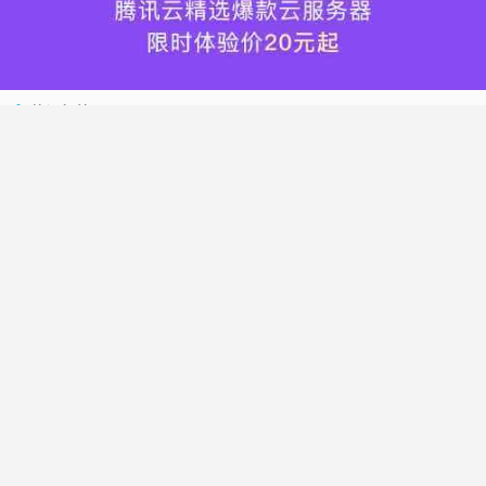
热门标签
搬瓦工
腾讯云
Vultr
腾讯云优惠
HostWinds
阿里云
腾讯云轻量应用服务器
WordPress
NameCheap
Dynadot
Hostwinds 教程
搬瓦工 CN2 GIA
DMIT
Vultr VPS
腾讯云秒杀
腾讯云云服务器
HostDare
UCloud
搬瓦工限量版
Vultr 测评
腾讯云轻量
Vultr 优惠
搬瓦工优惠码
腾讯云代金券
宝塔面板
CN2 GIA
宝塔
Ubuntu
Dynadot 优惠码
搬瓦工香港