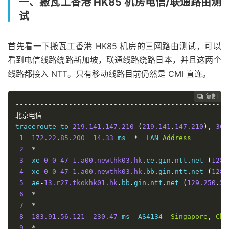
一、搬瓦工香港 HK85 机房电信/联通路由测
试
首先看一下搬瓦工香港 HK85 机房的三网路由测试，可以
看到电信线路绕路新加坡，联通线路绕路日本，并且这两个
线路都接入 NTT。只有移动线路目前仍然是 CMI 直连。
复制
复制
复制



----------------------------------------------------
北京电信
traceroute to 
219.141
.
147.210
(
219.141
.
147.210
),
30
 
1
172.22
.
85.200
14.33
 ms  
*
  LAN 
Address
2
*
3
  xe
-
0
-
0
-
47
-
1.a00.newthk03.hk
.
ce
.
gin
.
ntt
.
net 
(
128.
4
  xe
-
0
-
0
-
47
-
1.a00.newthk03.hk
.
bb
.
gin
.
ntt
.
net 
(
128.
5
  ae
-
13.r27.tkokhk01.hk
.
bb
.
gin
.
ntt
.
net 
(
129.250
.
5.
6
*
7
*
8
183.91
.
56.121
230.47
 ms  AS4134  
Singapore
,
Chi
9
*