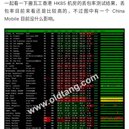
一起看一下搬瓦工香港 HK85 机房的丢包率测试结果，丢
11
*
12
*
包率目前来看还是比较高的，不过图中有一个 China
13
*
Mobile 目前没什么影响。
14
180.169
.
255.114
262.63
 ms  AS4812  
China
,
Shang
15
  ns
-
pd
.
online
.
sh
.
cn 
(
202.96
.
209.133
)
223.66
 ms  
----------------------------------------------------
深圳电信
traceroute to 
58.60
.
188.222
(
58.60
.
188.222
),
30
 hops
1
172.22
.
85.200
17.33
 ms  
*
  LAN 
Address
2
  hk85
-
1
-
1.it7.net
(
103.193
.
131.129
)
21.48
 ms  AS
3
  xe
-
0
-
0
-
47
-
1.a00.newthk03.hk
.
ce
.
gin
.
ntt
.
net 
(
128.
4
  xe
-
0
-
0
-
47
-
1.a00.newthk03.hk
.
bb
.
gin
.
ntt
.
net 
(
128.
5
  ae
-
13.r27.tkokhk01.hk
.
bb
.
gin
.
ntt
.
net 
(
129.250
.
5.
6
*
7
*
8
183.91
.
56.121
233.09
 ms  AS4134  
Singapore
,
Chi
9
*
10
202.97
.
12.30
241.35
 ms  AS4134  
China
,
Guangdon
11
*