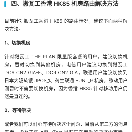
四、搬瓦工香港 HK85 机房路由解决方法
2
  hk85
-
1
-
1.it7.net
(
103.193
.
131.129
)
17.62
 ms  AS
3
  xe
-
0
-
0
-
47
-
1.a00.newthk03.hk
.
ce
.
gin
.
ntt
.
net 
(
128.
4
  xe
-
0
-
0
-
47
-
1.a00.newthk03.hk
.
bb
.
gin
.
ntt
.
net 
(
128.
目前针对搬瓦工香港 HK85 的路由情况，建议下面两种解
5
  ae
-
12.r26.tkokhk01.hk
.
bb
.
gin
.
ntt
.
net 
(
129.250
.
5.
决方法。
6
  ae
-
12.r30.tokyjp05.jp
.
bb
.
gin
.
ntt
.
net 
(
129.250
.
2.
7
  ae
-
2.r03.tokyjp05.jp
.
bb
.
gin
.
ntt
.
net 
(
129.250
.
3.3
8
219.158
.
42.5
143.41
 ms  AS4837  
China
,
Guangdon
1、切换机房
9
219.158
.
4.109
146.72
 ms  AS4837  
China
,
Guangdo
10
219.158
.
3.93
116.17
 ms  AS4837  
China
,
Guangdon
针对搬瓦工 THE PLAN 限量版套餐的用户，建议切换机
11
*
房，暂时切换到其他机房，电信用户建议切换到搬瓦工
12
*
DC6 CN2 GIA-E、DC9 CN2 GIA，联通用户建议切换到
13
  dns2
-
ftcg
.
gdsz
.
cncnet
.
net 
(
210.21
.
196.6
)
116.81
日本大阪软银 JPOS_1、荷兰联通 EUNL_9 机房。移动用户
----------------------------------------------------
则暂时不需要切换机房，因为香港 HK85 针对移动用户仍
北京移动
然是直连的。
traceroute to 
221.179
.
155.161
(
221.179
.
155.161
),
30
 
1
172.22
.
85.200
18.35
 ms  
*
  LAN 
Address
2、等待解决
2
  hk85
-
1
-
1.it7.net
(
103.193
.
131.129
)
19.26
 ms  AS
3
103.193
.
131.76
.
static
.
xtom
.
com 
(
103.193
.
131.76
)
或者我们可以耐心等待解决这个问题，目前从第三方的消息
4
103.193
.
131.87
.
static
.
xtom
.
com 
(
103.193
.
131.87
)