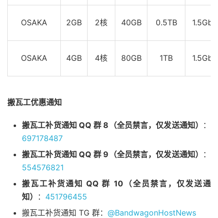
7
*
8
223.120
.
2.10
7.04
 ms  AS58453  
China
,
Guangdong
OSAKA
2GB
2核
40GB
0.5TB
1.5Gbp
9
221.183
.
55.66
8.09
 ms  AS9808  
China
,
Guangdong
10
221.176
.
24.57
9.13
 ms  AS9808  
China
,
Guangdong
11
221.176
.
24.101
8.84
 ms  AS9808  
China
,
Guangdon
OSAKA
4GB
4核
80GB
1TB
1.5Gbp
12
111.24
.
5.1
9.19
 ms  AS9808  
China
,
Guangdong
,
G
13
221.183
.
71.70
13.52
 ms  AS9808  
China
,
Guangdon
14
221.183
.
110.166
13.12
 ms  AS9808  
China
,
Guangd
15
  ns6
.
gd
.
cnmobile
.
net 
(
120.196
.
165.24
)
12.20
 ms  
搬瓦工优惠通知
----------------------------------------------------
成都教育网
搬瓦工补货通知 QQ 群 8（全员禁言，仅发送通知）
：
traceroute to 
202.112
.
14.151
(
202.112
.
14.151
),
30
 ho
697178487
1
172.22
.
85.200
13.24
 ms  
*
  LAN 
Address
搬瓦工补货通知 QQ 群 9（全员禁言，仅发送通知）
：
2
*
3
103.193
.
131.76
.
static
.
xtom
.
com 
(
103.193
.
131.76
)
554576821
4
*
搬瓦工补货通知 QQ 群 10（全员禁言，仅发送通
5
9312.hkg
.
equinix
.
com 
(
36.255
.
56.179
)
0.70
 ms  A
知）
：
451796455
6
6939.hkg
.
equinix
.
com 
(
36.255
.
56.8
)
0.81
 ms  AS9
7
*
搬瓦工补货通知 TG 群：
@BandwagonHostNews
8
*