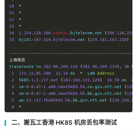
10
*
11
*
12
*
13
*
14
2.254
.
120.106
.
static
.
bjtelecom
.
net 
(
106.120
.
254.
15
  bj141
-
147
-
210.bjtelecom
.
net 
(
219.141
.
147.210
)
2
----------------------------------------------------
上海电信
traceroute to 
202.96
.
209.133
(
202.96
.
209.133
),
30
 ho
1
172.22
.
85.200
12.14
 ms  
*
  LAN 
Address
2
  hk85
-
1
-
1.it7.net
(
103.193
.
131.129
)
16.59
 ms  AS
3
  xe
-
0
-
0
-
47
-
1.a00.newthk03.hk
.
ce
.
gin
.
ntt
.
net 
(
128.
4
  xe
-
0
-
0
-
47
-
1.a00.newthk03.hk
.
bb
.
gin
.
ntt
.
net 
(
128.
5
  ae
-
13.r27.tkokhk01.hk
.
bb
.
gin
.
ntt
.
net 
(
129.250
.
5.
6
*
7
*
8
*
二、搬瓦工香港 HK85 机房丢包率测试
9
*
10
*