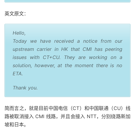
上海联通
traceroute to 
210.22
.
97.1
(
210.22
.
97.1
),
30
 hops max
英文原文：
1
172.22
.
85.200
16.72
 ms  
*
  LAN 
Address
2
*
3
  xe
-
0
-
0
-
47
-
1.a00.newthk03.hk
.
ce
.
gin
.
ntt
.
net 
(
128.
Hello,
4
  xe
-
0
-
0
-
47
-
1.a00.newthk03.hk
.
bb
.
gin
.
ntt
.
net 
(
128.
Today we have received a notice from our
5
  ae
-
13.r27.tkokhk01.hk
.
bb
.
gin
.
ntt
.
net 
(
129.250
.
5.
upstream carrier in HK that CMI has peering
6
  ae
-
4.r26.osakjp02.jp
.
bb
.
gin
.
ntt
.
net 
(
129.250
.
2.4
issues with CT+CU. They are working on a
7
  ae
-
1.r02.osakjp02.jp
.
bb
.
gin
.
ntt
.
net 
(
129.250
.
2.4
solution, however, at the moment there is no
8
219.158
.
43.145
86.69
 ms  AS4837  
China
,
Shangha
9
219.158
.
6.185
100.62
 ms  AS4837  
China
,
Shangha
ETA.
10
*
11
*
Thank you.
12
112.64
.
250.202
103.90
 ms  AS17621  
China
,
Shang
13
210.22
.
97.1
79.78
 ms  AS17621  
China
,
Shanghai
,
简而言之，就是目前中国电信（CT）和中国联通（CU）线
----------------------------------------------------
路被取消接入 CMI 线路，并且会接入 NTT，分别绕路新加
深圳联通
坡和日本。
traceroute to 
210.21
.
196.6
(
210.21
.
196.6
),
30
 hops m
1
172.22
.
85.200
20.97
 ms  
*
  LAN 
Address