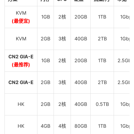
6
*
7
*
KVM
1GB
2核
20GB
1TB
1Gbp
8
223.120
.
3.174
38.23
 ms  AS58453  
China
,
Shangha
(最便宜)
9
221.183
.
89.170
28.65
 ms  AS9808  
China
,
Shangha
10
221.183
.
89.33
29.13
 ms  AS9808  
China
,
Shanghai
11
221.183
.
89.10
45.94
 ms  AS9808  
China
,
Shanghai
KVM
2GB
3核
40GB
2TB
1Gbp
12
*
13
221.181
.
125.138
47.33
 ms  AS24400  
China
,
Shang
CN2 GIA-E
14
211.136
.
112.252
47.15
 ms  AS24400  
China
,
Shang
1GB
2核
20GB
1TB
2.5Gbp
15
211.136
.
112.200
50.56
 ms  AS24400  
China
,
Shang
(最推荐)
----------------------------------------------------
CN2 GIA-E
2GB
3核
40GB
2TB
2.5Gbp
深圳移动
traceroute to 
120.196
.
165.24
(
120.196
.
165.24
),
30
 ho
1
172.22
.
85.200
14.04
 ms  
*
  LAN 
Address
2
*
HK
2GB
2核
40GB
0.5TB
1Gbp
3
103.193
.
131.76
.
static
.
xtom
.
com 
(
103.193
.
131.76
)
4
*
5
223.119
.
81.186
0.43
 ms  AS58453  
China
,
Hong
Ko
HK
4GB
4核
80GB
1TB
1Gbp
6
*