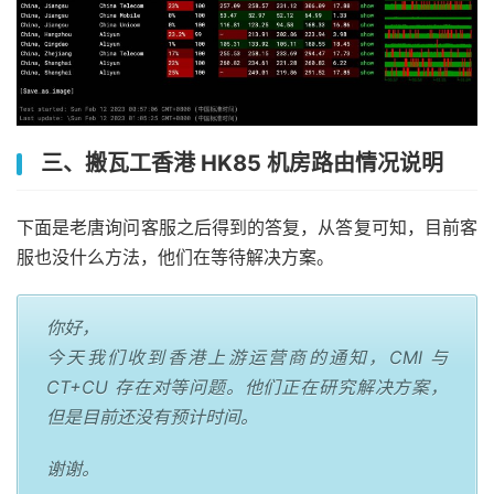
12
202.105
.
158.49
237.45
 ms  AS4134  
China
,
Guangd
13
*
14
58.60
.
188.222
235.72
 ms  AS4134  
China
,
Guangdo
----------------------------------------------------
北京联通
traceroute to 
202.106
.
50.1
(
202.106
.
50.1
),
30
 hops m
三、搬瓦工香港 HK85 机房路由情况说明
1
172.22
.
85.200
20.85
 ms  
*
  LAN 
Address
2
*
3
  xe
-
0
-
0
-
47
-
1.a00.newthk03.hk
.
ce
.
gin
.
ntt
.
net 
(
128.
下面是老唐询问客服之后得到的答复，从答复可知，目前客
4
  xe
-
0
-
0
-
47
-
1.a00.newthk03.hk
.
bb
.
gin
.
ntt
.
net 
(
128.
服也没什么方法，他们在等待解决方案。
5
  ae
-
13.r27.tkokhk01.hk
.
bb
.
gin
.
ntt
.
net 
(
129.250
.
5.
6
  ae
-
4.r26.osakjp02.jp
.
bb
.
gin
.
ntt
.
net 
(
129.250
.
2.4
7
  ae
-
1.r03.osakjp02.jp
.
bb
.
gin
.
ntt
.
net 
(
129.250
.
7.3
你好，
8
219.158
.
32.37
136.06
 ms  AS4837  
China
,
Beijing
今天我们收到香港上游运营商的通知，CMI 与
9
219.158
.
16.77
121.72
 ms  AS4837  
China
,
Beijing
CT+CU 存在对等问题。他们正在研究解决方案，
10
*
但是目前还没有预计时间。
11
*
12
202.106
.
50.1
126.34
 ms  AS4808  
China
,
Beijing
,
谢谢。
----------------------------------------------------