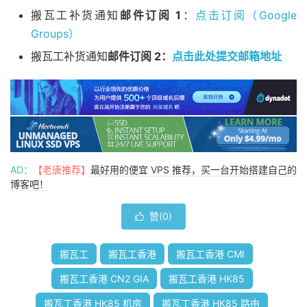
搬瓦工补货通知
邮件订阅 1
：
点击订阅（Google
9
100ge3
-
2.core1.lax2.he
.
net 
(
184.104
.
197.61
)
139
10
  erx
-
cernet
-
bkb
-
as4538
.
10gigabitethernet3
-
2.core1
Groups）
11
101.4
.
117.185
168.22
 ms  AS4538  
United
States
,
搬瓦工补货通知
邮件订阅 2：
点击此处提交邮箱地址
12
101.4
.
117.213
167.24
 ms  AS4538  
China
,
Beijing
13
*
14
101.4
.
118.213
161.99
 ms  AS4538  
China
,
Beijing
15
101.4
.
112.14
178.69
 ms  AS4538  
China
,
Shaanxi
,
16  *

17  101.4.116.158  199.74 ms  AS4538  China, Sichuan
18  *

19  *

AD：
【老唐推荐】
最好用的便宜 VPS 推荐，买一台开始搭建自己的
20  *

博客吧！
21  202.112.14.151  189.78 ms  AS24355  China, Sichu
赞(
0
)

----------------------------------------------------
搬瓦工
搬瓦工香港
搬瓦工香港 CMI
搬瓦工香港 CN2 GIA
搬瓦工香港 HK85
搬瓦工香港 HK85 机房
搬瓦工香港 HK85 路由