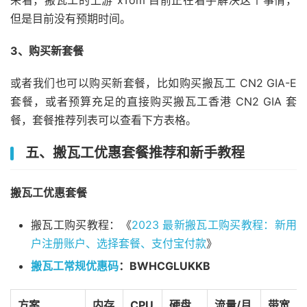
来看，搬瓦工的上游 xTom 目前正在着手解决这个事情，
5
223.119
.
81.186
0.67
 ms  AS58453  
China
,
Hong
Ko
6
*
但是目前没有预期时间。
7
223.120
.
2.49
4.25
 ms  AS58453  
China
,
Hong
Kong
8
223.120
.
2.42
3.32
 ms  AS58453  
China
,
Hong
Kong
3、购买新套餐
9
223.120
.
2.102
7.24
 ms  AS58453  
China
,
Guangdon
10
223.120
.
22.29
37.40
 ms  AS58453  
China
,
Guangdo
或者我们也可以购买新套餐，比如购买搬瓦工 CN2 GIA-E
11
221.183
.
55.110
39.94
 ms  AS9808  
China
,
Beijing
套餐，或者预算充足的直接购买搬瓦工香港 CN2 GIA 套
12
221.183
.
25.201
38.91
 ms  AS9808  
China
,
Beijing
餐，套餐推荐列表可以查看下方表格。
13
221.183
.
89.118
40.11
 ms  AS9808  
China
,
Beijing
14
221.183
.
46.174
39.80
 ms  AS9808  
China
,
Beijing
五、搬瓦工优惠套餐推荐和新手教程
15
221.183
.
110.158
42.21
 ms  AS9808  
China
,
Beijin
16
  cachedns03
.
bj
.
chinamobile
.
com 
(
221.179
.
155.161
)
搬瓦工优惠套餐
----------------------------------------------------
上海移动
搬瓦工购买教程：《
2023 最新搬瓦工购买教程：新用
traceroute to 
211.136
.
112.200
(
211.136
.
112.200
),
30
 
户注册账户、选择套餐、支付宝付款
》
1
172.22
.
85.200
19.56
 ms  
*
  LAN 
Address
2
*
搬瓦工常规优惠码
：BWHCGLUKKB
3
103.193
.
131.76
.
static
.
xtom
.
com 
(
103.193
.
131.76
)
4
103.193
.
131.87
.
static
.
xtom
.
com 
(
103.193
.
131.87
)
5
223.119
.
81.186
0.34
 ms  AS58453  
China
,
Hong
Ko
方案
内存
CPU
硬盘
流量/月
带宽