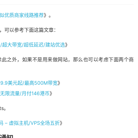
，类似优质商家线路推荐
》。
商家，可以参考下面这篇文章：
宜好用/超大带宽/超低延迟/建站优选
》
少。除此之外，如果不是用来做网站，那么也可以考虑下面两个商
付39.9美元起/最高500M带宽
》
核4G/无限流量/月付146港币
》
ts。
惠码 – 虚拟主机/VPS全场五折
》