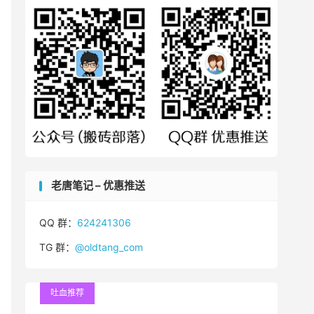
老唐笔记 – 优惠推送
QQ 群：
624241306
TG 群：
@oldtang_com
吐血推荐