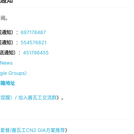
货通知
订阅。
送通知）
：
697178487
送通知）
：
554576821
发送通知）
：
451796455
tNews
e Groups）
邮箱地址
提醒）/ 加入搬瓦工交流群
》。
套餐/搬瓦工CN2 GIA方案推荐
》