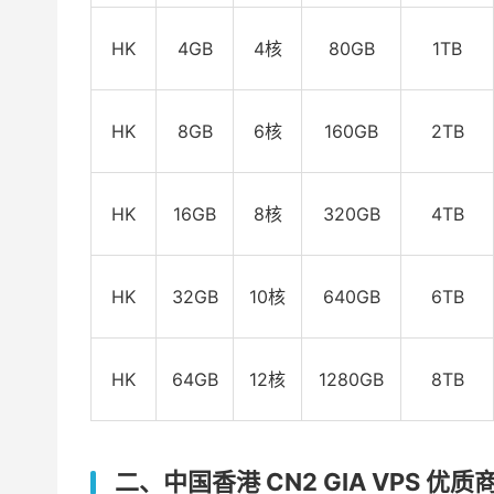
HK
4GB
4核
80GB
1TB
HK
8GB
6核
160GB
2TB
HK
16GB
8核
320GB
4TB
HK
32GB
10核
640GB
6TB
HK
64GB
12核
1280GB
8TB
二、中国香港 CN2 GIA VPS 优