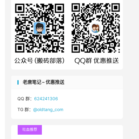
老唐笔记 – 优惠推送
QQ 群：
624241306
TG 群：
@oldtang_com
吐血推荐