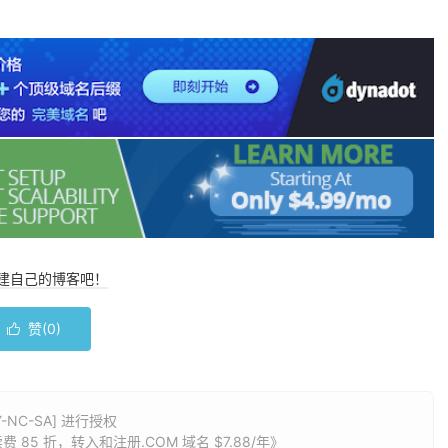
搭建自己的博客吧！
赞(
0
)

NC-SA] 进行授权
费 85 折，转入和注册.COM 域名 $7.88/年
》