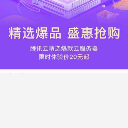
热门标签
搬瓦工
腾讯云
Vultr
腾讯云优惠
HostWinds
阿里云
腾讯云轻量应用服务器
WordPress
NameCheap
Dynadot
Hostwinds 教程
搬瓦工 CN2 GIA
DMIT
Vultr VPS
腾讯云秒杀