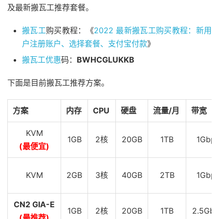
及最新搬瓦工推荐套餐。
搬瓦工
购买教程：《
2022 最新搬瓦工购买教程：新用
户注册账户、选择套餐、支付宝付款
》
搬瓦工优惠
码：
BWHCGLUKKB
下面是目前搬瓦工推荐方案。
方案
内存
CPU
硬盘
流量/月
带宽
KVM
1GB
2核
20GB
1TB
1Gbp
(最便宜)
KVM
2GB
3核
40GB
2TB
1Gbp
CN2 GIA-E
1GB
2核
20GB
1TB
2.5Gbp
(最推荐)