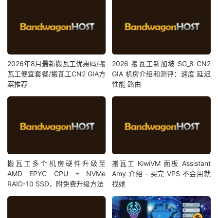
2026年8月最新搬瓦工优惠码/搬
2026 搬瓦工新加坡 SG_8 CN2
瓦工便宜套餐/搬瓦工CN2 GIA方
GIA 机房介绍和测评：速度 延迟
案推荐
性能 路由
搬瓦工多个机房硬件升级至
搬瓦工 KiwiVM 面板 Assistant
AMD EPYC CPU + NVMe
Amy 介绍 - 买完 VPS 不会用就
RAID-10 SSD，附免费升级方法
找她