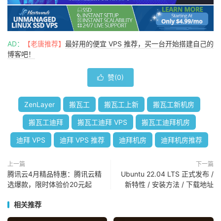
AD：
【老唐推荐】
最好用的便宜 VPS 推荐，买一台开始搭建自己的
博客吧！
赞(
0
)

ZenLayer
搬瓦工
搬瓦工上新
搬瓦工新机房
搬瓦工迪拜
搬瓦工迪拜 VPS
搬瓦工迪拜机房
迪拜 VPS
迪拜 VPS 推荐
迪拜机房
迪拜机房推荐
上一篇
下一篇
腾讯云4月精品特惠：腾讯云精
Ubuntu 22.04 LTS 正式发布 /
选爆款，限时体验价20元起
新特性 / 安装方法 / 下载地址
相关推荐