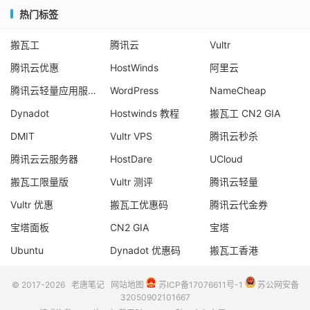
热门标签
搬瓦工
腾讯云
Vultr
腾讯云优惠
HostWinds
阿里云
腾讯云轻量应用服务器
WordPress
NameCheap
Dynadot
Hostwinds 教程
搬瓦工 CN2 GIA
DMIT
Vultr VPS
腾讯云秒杀
腾讯云云服务器
HostDare
UCloud
搬瓦工限量版
Vultr 测评
腾讯云轻量
Vultr 优惠
搬瓦工优惠码
腾讯云代金券
宝塔面板
CN2 GIA
宝塔
Ubuntu
Dynadot 优惠码
搬瓦工香港
© 2017-2026
老唐笔记
网站地图
苏ICP备17076611号-1
苏公网安备
32050902101667