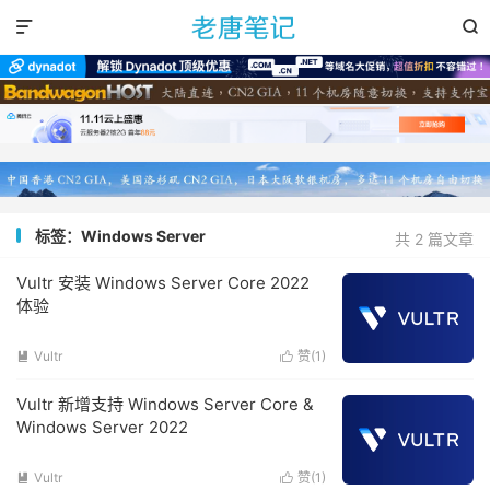


标签：Windows Server
共 2 篇文章
Vultr 安装 Windows Server Core 2022
体验
Vultr
赞(
1
)


Vultr 新增支持 Windows Server Core &
Windows Server 2022
Vultr
赞(
1
)

