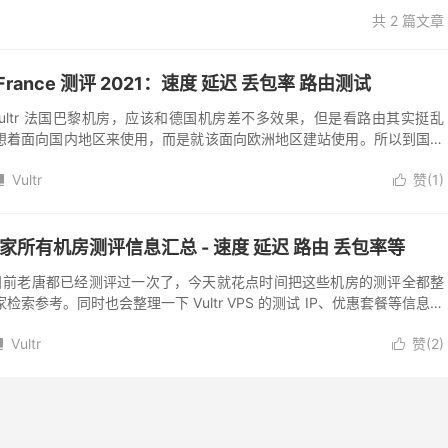
共 2 篇文章
is France 测评 2021：速度 延迟 丢包率 路由测试
，Vultr 法国巴黎机房，应该和德国机房差不多效果，但是看路由其实挺乱
想着面向国内地区来使用，而是就该面向欧洲地区建站使用。所以到国内
了，速度什么的也就随便看看...
Vultr
赞(
1
)


VPS 商家所有机房测评信息汇总 - 速度 延迟 路由 丢包率等
所有机房目前老唐都已经测评过一次了，今天就花点时间把这些机房的测评全都整
索参考。同时也会整理一下 Vultr VPS 的测试 IP、优惠套餐等信息。
VP...
Vultr
赞(
2
)

