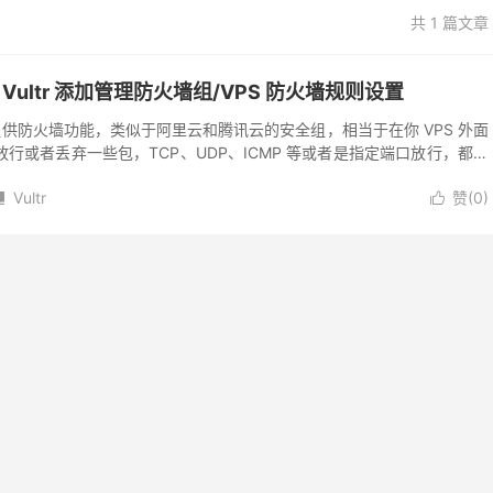
共 1 篇文章
程：Vultr 添加管理防火墙组/VPS 防火墙规则设置
站后台提供防火墙功能，类似于阿里云和腾讯云的安全组，相当于在你 VPS 外面
行或者丢弃一些包，TCP、UDP、ICMP 等或者是指定端口放行，都可
里云或者腾讯云...
Vultr
赞(
0
)

