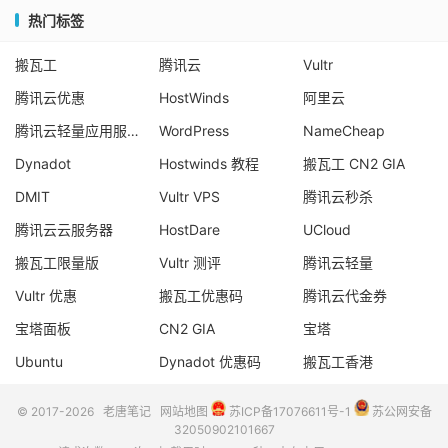
热门标签
搬瓦工
腾讯云
Vultr
腾讯云优惠
HostWinds
阿里云
腾讯云轻量应用服务器
WordPress
NameCheap
Dynadot
Hostwinds 教程
搬瓦工 CN2 GIA
DMIT
Vultr VPS
腾讯云秒杀
腾讯云云服务器
HostDare
UCloud
搬瓦工限量版
Vultr 测评
腾讯云轻量
Vultr 优惠
搬瓦工优惠码
腾讯云代金券
宝塔面板
CN2 GIA
宝塔
Ubuntu
Dynadot 优惠码
搬瓦工香港
© 2017-2026
老唐笔记
网站地图
苏ICP备17076611号-1
苏公网安备
32050902101667