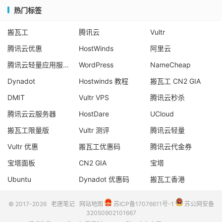
热门标签
搬瓦工
腾讯云
Vultr
腾讯云优惠
HostWinds
阿里云
腾讯云轻量应用服务器
WordPress
NameCheap
Dynadot
Hostwinds 教程
搬瓦工 CN2 GIA
DMIT
Vultr VPS
腾讯云秒杀
腾讯云云服务器
HostDare
UCloud
搬瓦工限量版
Vultr 测评
腾讯云轻量
Vultr 优惠
搬瓦工优惠码
腾讯云代金券
宝塔面板
CN2 GIA
宝塔
Ubuntu
Dynadot 优惠码
搬瓦工香港
© 2017-2026
老唐笔记
网站地图
苏ICP备17076611号-1
苏公网安备
32050902101667