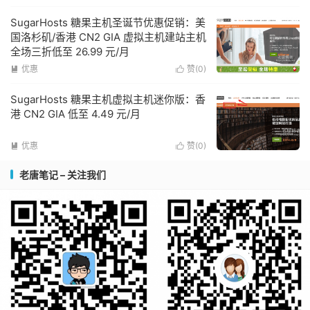
SugarHosts 糖果主机圣诞节优惠促销：美
国洛杉矶/香港 CN2 GIA 虚拟主机建站主机
全场三折低至 26.99 元/月
优惠
赞(
0
)


SugarHosts 糖果主机虚拟主机迷你版：香
港 CN2 GIA 低至 4.49 元/月
优惠
赞(
0
)


老唐笔记 – 关注我们