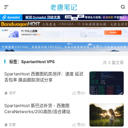


标签：SpartanHost VPS
共 3 篇文章
SpartanHost 西雅图机房测评：速度 延迟
丢包率 路由跟踪测试分享
测评
赞(
0
)


SpartanHost 斯巴达补货 - 西雅图
CeraNetworks/20G高防/适合建站
优惠
赞(
0
)

