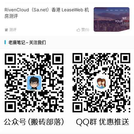
RivenCloud（Sa.net）香港 LeaseWeb 机
房测评
测评
赞(
1
)


老唐笔记 – 关注我们