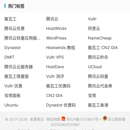
热门标签
搬瓦工
腾讯云
Vultr
腾讯云优惠
HostWinds
阿里云
腾讯云轻量应用服务器
WordPress
NameCheap
Dynadot
Hostwinds 教程
搬瓦工 CN2 GIA
DMIT
Vultr VPS
腾讯云秒杀
腾讯云云服务器
HostDare
UCloud
搬瓦工限量版
Vultr 测评
腾讯云轻量
Vultr 优惠
搬瓦工优惠码
腾讯云代金券
宝塔面板
CN2 GIA
宝塔
Ubuntu
Dynadot 优惠码
搬瓦工香港
© 2017-2026
老唐笔记
网站地图
苏ICP备17076611号-1
苏公网安备
32050902101667