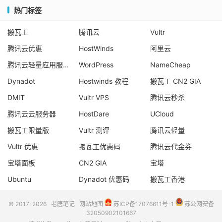
热门标签
搬瓦工
腾讯云
Vultr
腾讯云优惠
HostWinds
阿里云
腾讯云轻量应用服务器
WordPress
NameCheap
Dynadot
Hostwinds 教程
搬瓦工 CN2 GIA
DMIT
Vultr VPS
腾讯云秒杀
腾讯云云服务器
HostDare
UCloud
搬瓦工限量版
Vultr 测评
腾讯云轻量
Vultr 优惠
搬瓦工优惠码
腾讯云代金券
宝塔面板
CN2 GIA
宝塔
Ubuntu
Dynadot 优惠码
搬瓦工香港
© 2017-2026
老唐笔记
网站地图
苏ICP备17076611号-1
苏公网安备
32050902101667