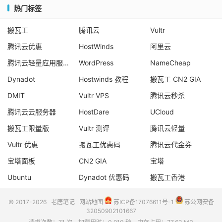
热门标签
搬瓦工
腾讯云
Vultr
腾讯云优惠
HostWinds
阿里云
腾讯云轻量应用服务器
WordPress
NameCheap
Dynadot
Hostwinds 教程
搬瓦工 CN2 GIA
DMIT
Vultr VPS
腾讯云秒杀
腾讯云云服务器
HostDare
UCloud
搬瓦工限量版
Vultr 测评
腾讯云轻量
Vultr 优惠
搬瓦工优惠码
腾讯云代金券
宝塔面板
CN2 GIA
宝塔
Ubuntu
Dynadot 优惠码
搬瓦工香港
© 2017-2026
老唐笔记
网站地图
苏ICP备17076611号-1
苏公网安备
32050902101667