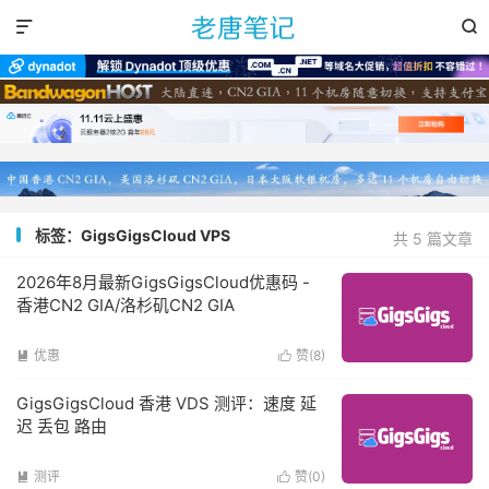


标签：GigsGigsCloud VPS
共 5 篇文章
2026年8月最新GigsGigsCloud优惠码 -
香港CN2 GIA/洛杉矶CN2 GIA
优惠
赞(
8
)


GigsGigsCloud 香港 VDS 测评：速度 延
迟 丢包 路由
测评
赞(
0
)

