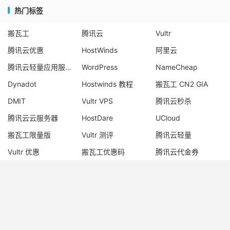
热门标签
搬瓦工
腾讯云
Vultr
腾讯云优惠
HostWinds
阿里云
腾讯云轻量应用服务器
WordPress
NameCheap
Dynadot
Hostwinds 教程
搬瓦工 CN2 GIA
DMIT
Vultr VPS
腾讯云秒杀
腾讯云云服务器
HostDare
UCloud
搬瓦工限量版
Vultr 测评
腾讯云轻量
Vultr 优惠
搬瓦工优惠码
腾讯云代金券
宝塔面板
CN2 GIA
宝塔
Ubuntu
Dynadot 优惠码
搬瓦工香港
© 2017-2026
老唐笔记
网站地图
苏ICP备17076611号-1
苏公网安备
32050902101667