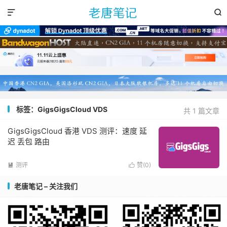


标签：GigsGigsCloud VDS
共 1 篇文章
GigsGigsCloud 香港 VDS 测评：速度 延
迟 丢包 路由
测评
赞(
0
)


老唐笔记 – 关注我们