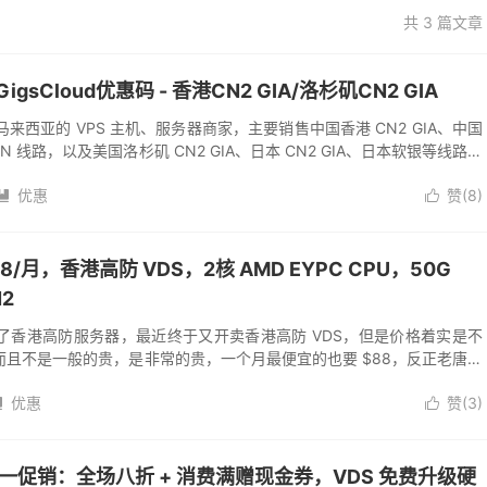
共 3 篇文章
igsCloud优惠码 - 香港CN2 GIA/洛杉矶CN2 GIA
家来自马来西亚的 VPS 主机、服务器商家，主要销售中国香港 CN2 GIA、中国
BN 线路，以及美国洛杉矶 CN2 GIA、日本 CN2 GIA、日本软银等线路，
优惠
赞(
8
)


$88/月，香港高防 VDS，2核 AMD EYPC CPU，50G
2
前几天开卖了香港高防服务器，最近终于又开卖香港高防 VDS，但是价格着实是不
且不是一般的贵，是非常的贵，一个月最便宜的也要 $88，反正老唐觉
防香港服务器觉得贵...
优惠
赞(
3
)


d 双十一促销：全场八折 + 消费满赠现金券，VDS 免费升级硬