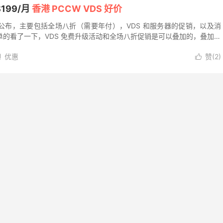
199/月
香港 PCCW VDS 好价
双十一促销公布，主要包括全场八折（需要年付），VDS 和服务器的促销，以及消
的看了一下，VDS 免费升级活动和全场八折促销是可以叠加的，叠加之
 VDS-E3...
优惠
赞(
2
)

