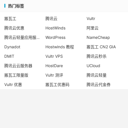
热门标签
搬瓦工
腾讯云
Vultr
腾讯云优惠
HostWinds
阿里云
腾讯云轻量应用服务器
WordPress
NameCheap
Dynadot
Hostwinds 教程
搬瓦工 CN2 GIA
DMIT
Vultr VPS
腾讯云秒杀
腾讯云云服务器
HostDare
UCloud
搬瓦工限量版
Vultr 测评
腾讯云轻量
Vultr 优惠
搬瓦工优惠码
腾讯云代金券
宝塔面板
CN2 GIA
宝塔
Ubuntu
Dynadot 优惠码
搬瓦工香港
© 2017-2026
老唐笔记
网站地图
苏ICP备17076611号-1
苏公网安备
32050902101667