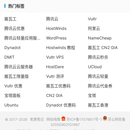
热门标签
搬瓦工
腾讯云
Vultr
腾讯云优惠
HostWinds
阿里云
腾讯云轻量应用服务器
WordPress
NameCheap
Dynadot
Hostwinds 教程
搬瓦工 CN2 GIA
DMIT
Vultr VPS
腾讯云秒杀
腾讯云云服务器
HostDare
UCloud
搬瓦工限量版
Vultr 测评
腾讯云轻量
Vultr 优惠
搬瓦工优惠码
腾讯云代金券
宝塔面板
CN2 GIA
宝塔
Ubuntu
Dynadot 优惠码
搬瓦工香港
© 2017-2026
老唐笔记
网站地图
苏ICP备17076611号-1
苏公网安备
32050902101667