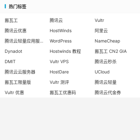
热门标签
搬瓦工
腾讯云
Vultr
腾讯云优惠
HostWinds
阿里云
腾讯云轻量应用服务器
WordPress
NameCheap
Dynadot
Hostwinds 教程
搬瓦工 CN2 GIA
DMIT
Vultr VPS
腾讯云秒杀
腾讯云云服务器
HostDare
UCloud
搬瓦工限量版
Vultr 测评
腾讯云轻量
Vultr 优惠
搬瓦工优惠码
腾讯云代金券
宝塔面板
CN2 GIA
宝塔
Ubuntu
Dynadot 优惠码
搬瓦工香港
© 2017-2026
老唐笔记
网站地图
苏ICP备17076611号-1
苏公网安备
32050902101667