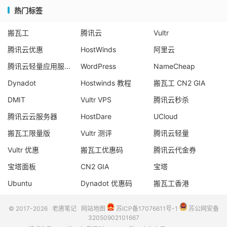
热门标签
搬瓦工
腾讯云
Vultr
腾讯云优惠
HostWinds
阿里云
腾讯云轻量应用服务器
WordPress
NameCheap
Dynadot
Hostwinds 教程
搬瓦工 CN2 GIA
DMIT
Vultr VPS
腾讯云秒杀
腾讯云云服务器
HostDare
UCloud
搬瓦工限量版
Vultr 测评
腾讯云轻量
Vultr 优惠
搬瓦工优惠码
腾讯云代金券
宝塔面板
CN2 GIA
宝塔
Ubuntu
Dynadot 优惠码
搬瓦工香港
© 2017-2026
老唐笔记
网站地图
苏ICP备17076611号-1
苏公网安备
32050902101667