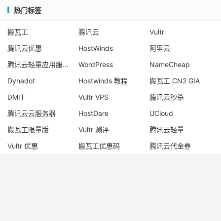
热门标签
搬瓦工
腾讯云
Vultr
腾讯云优惠
HostWinds
阿里云
腾讯云轻量应用服务器
WordPress
NameCheap
Dynadot
Hostwinds 教程
搬瓦工 CN2 GIA
DMIT
Vultr VPS
腾讯云秒杀
腾讯云云服务器
HostDare
UCloud
搬瓦工限量版
Vultr 测评
腾讯云轻量
Vultr 优惠
搬瓦工优惠码
腾讯云代金券
宝塔面板
CN2 GIA
宝塔
Ubuntu
Dynadot 优惠码
搬瓦工香港
© 2017-2026
老唐笔记
网站地图
苏ICP备17076611号-1
苏公网安备
32050902101667