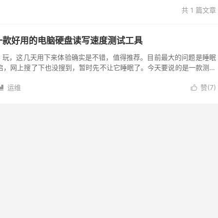
共 1 篇文章
ark：一款好用的电脑硬盘读写速度测试工具
C 玩，这几天用下来体验确实是不错，值得推荐。目前最大的问题是睡眠
启，网上搜了下也没搜到，暂时先不让它睡眠了。今天要说的是一款测试
是 NUC 不配硬盘，所以自己在...
运维
赞(
7
)

