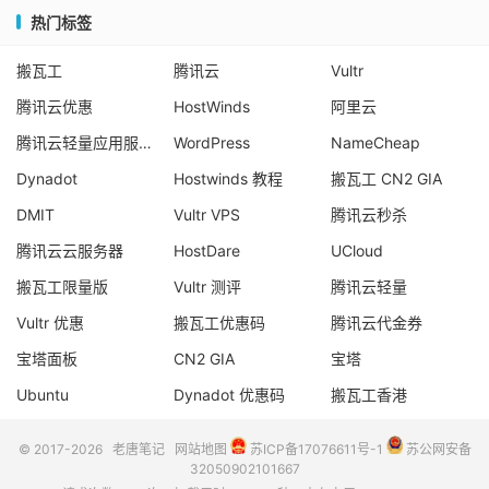
热门标签
搬瓦工
腾讯云
Vultr
腾讯云优惠
HostWinds
阿里云
腾讯云轻量应用服务器
WordPress
NameCheap
Dynadot
Hostwinds 教程
搬瓦工 CN2 GIA
DMIT
Vultr VPS
腾讯云秒杀
腾讯云云服务器
HostDare
UCloud
搬瓦工限量版
Vultr 测评
腾讯云轻量
Vultr 优惠
搬瓦工优惠码
腾讯云代金券
宝塔面板
CN2 GIA
宝塔
Ubuntu
Dynadot 优惠码
搬瓦工香港
© 2017-2026
老唐笔记
网站地图
苏ICP备17076611号-1
苏公网安备
32050902101667