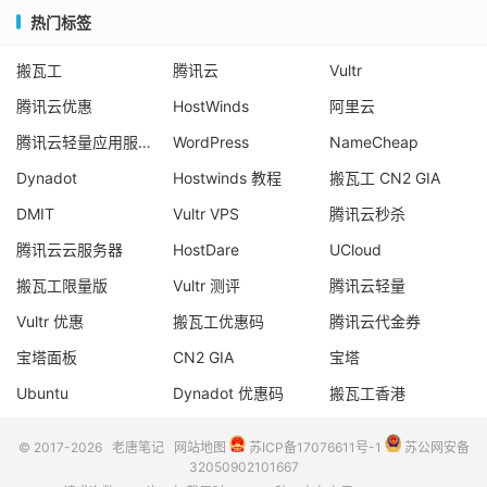
热门标签
搬瓦工
腾讯云
Vultr
腾讯云优惠
HostWinds
阿里云
腾讯云轻量应用服务器
WordPress
NameCheap
Dynadot
Hostwinds 教程
搬瓦工 CN2 GIA
DMIT
Vultr VPS
腾讯云秒杀
腾讯云云服务器
HostDare
UCloud
搬瓦工限量版
Vultr 测评
腾讯云轻量
Vultr 优惠
搬瓦工优惠码
腾讯云代金券
宝塔面板
CN2 GIA
宝塔
Ubuntu
Dynadot 优惠码
搬瓦工香港
© 2017-2026
老唐笔记
网站地图
苏ICP备17076611号-1
苏公网安备
32050902101667