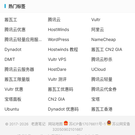
热门标签
搬瓦工
腾讯云
Vultr
腾讯云优惠
HostWinds
阿里云
腾讯云轻量应用服务器
WordPress
NameCheap
Dynadot
Hostwinds 教程
搬瓦工 CN2 GIA
DMIT
Vultr VPS
腾讯云秒杀
腾讯云云服务器
HostDare
UCloud
搬瓦工限量版
Vultr 测评
腾讯云轻量
Vultr 优惠
搬瓦工优惠码
腾讯云代金券
宝塔面板
CN2 GIA
宝塔
Ubuntu
Dynadot 优惠码
搬瓦工香港
© 2017-2026
老唐笔记
网站地图
苏ICP备17076611号-1
苏公网安备
32050902101667