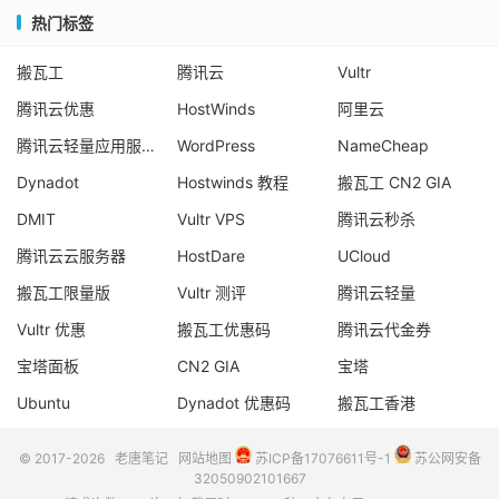
热门标签
搬瓦工
腾讯云
Vultr
腾讯云优惠
HostWinds
阿里云
腾讯云轻量应用服务器
WordPress
NameCheap
Dynadot
Hostwinds 教程
搬瓦工 CN2 GIA
DMIT
Vultr VPS
腾讯云秒杀
腾讯云云服务器
HostDare
UCloud
搬瓦工限量版
Vultr 测评
腾讯云轻量
Vultr 优惠
搬瓦工优惠码
腾讯云代金券
宝塔面板
CN2 GIA
宝塔
Ubuntu
Dynadot 优惠码
搬瓦工香港
© 2017-2026
老唐笔记
网站地图
苏ICP备17076611号-1
苏公网安备
32050902101667