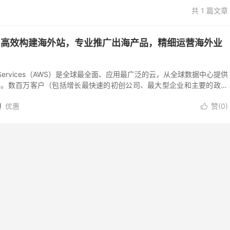
共 1 篇文章
算：高效构建海外站，专业推广出海产品，精细运营海外业
Web Services（AWS）是全球最全面、应用最广泛的云，从全球数据中心提供
服务。数百万客户（包括增长最快速的初创公司、最大型企业和主要的政府
成本、...
优惠
赞(
0
)

