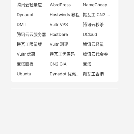
腾讯云轻量应用服务器
WordPress
NameCheap
Dynadot
Hostwinds 教程
搬瓦工 CN2 GIA
DMIT
Vultr VPS
腾讯云秒杀
腾讯云云服务器
HostDare
UCloud
搬瓦工限量版
Vultr 测评
腾讯云轻量
Vultr 优惠
搬瓦工优惠码
腾讯云代金券
宝塔面板
CN2 GIA
宝塔
Ubuntu
Dynadot 优惠码
搬瓦工香港
网站统计
日志总数：
1813
评论总数：
100
标签总数：
7821
页面总数：
1
分类总数：
15
链接总数：
19