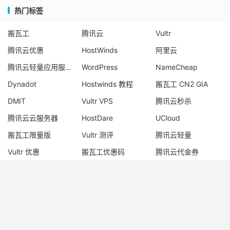
热门标签
搬瓦工
腾讯云
Vultr
腾讯云优惠
HostWinds
阿里云
腾讯云轻量应用服务器
WordPress
NameCheap
Dynadot
Hostwinds 教程
搬瓦工 CN2 GIA
DMIT
Vultr VPS
腾讯云秒杀
腾讯云云服务器
HostDare
UCloud
搬瓦工限量版
Vultr 测评
腾讯云轻量
Vultr 优惠
搬瓦工优惠码
腾讯云代金券
宝塔面板
CN2 GIA
宝塔
Ubuntu
Dynadot 优惠码
搬瓦工香港
© 2017-2026
老唐笔记
网站地图
苏ICP备17076611号-1
苏公网安备
32050902101667