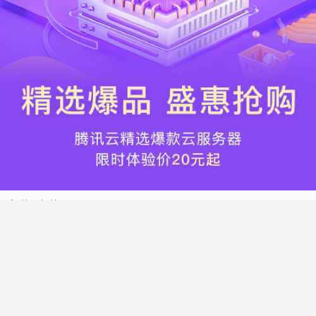
热门标签
搬瓦工
腾讯云
Vultr
腾讯云优惠
HostWinds
阿里云
腾讯云轻量应用服务器
WordPress
NameCheap
Dynadot
Hostwinds 教程
搬瓦工 CN2 GIA