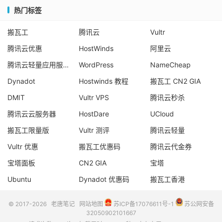
热门标签
搬瓦工
腾讯云
Vultr
腾讯云优惠
HostWinds
阿里云
腾讯云轻量应用服务器
WordPress
NameCheap
Dynadot
Hostwinds 教程
搬瓦工 CN2 GIA
DMIT
Vultr VPS
腾讯云秒杀
腾讯云云服务器
HostDare
UCloud
搬瓦工限量版
Vultr 测评
腾讯云轻量
Vultr 优惠
搬瓦工优惠码
腾讯云代金券
宝塔面板
CN2 GIA
宝塔
Ubuntu
Dynadot 优惠码
搬瓦工香港
© 2017-2026
老唐笔记
网站地图
苏ICP备17076611号-1
苏公网安备
32050902101667